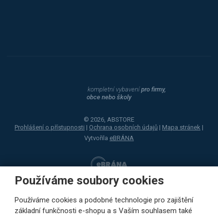
Dahle
kompletní vybavení
pro firmy,
obce nebo školy
© 2026, ABSTORE
Prohlášení o přístupnosti
|
Ochrana osobních údajů
|
Mapa stránek
|
Vytvořila
eBRÁNA
Používáme soubory cookies
Používáme cookies a podobné technologie pro zajištění
základní funkčnosti e-shopu a s Vaším souhlasem také