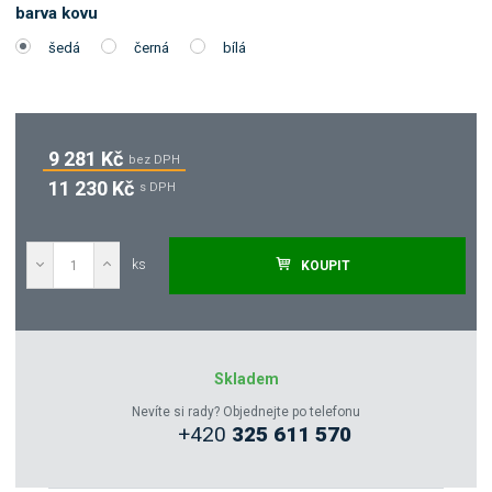
barva kovu
šedá
černá
bílá
9 281 Kč
bez DPH
11 230 Kč
s DPH
ks
KOUPIT
Poptat
Zeptejte se odborníka
Skladem
Nevíte si rady? Objednejte po telefonu
+420
325 611 570
Sdílet