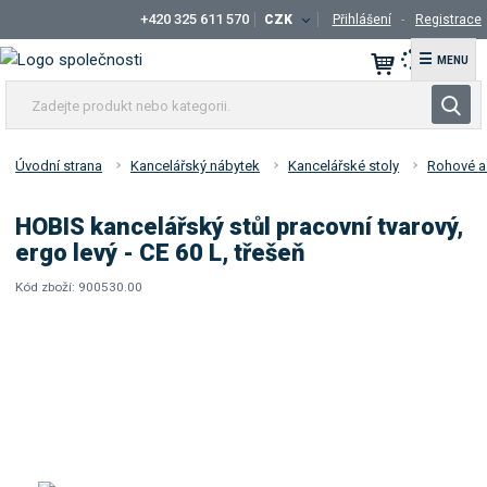
+420 325 611 570
CZK
Přihlášení
Registrace
☰
Z
V
a
y
d
h
e
Úvodní strana
Kancelářský nábytek
Kancelářské stoly
Rohové a
l
j
t
e
HOBIS kancelářský stůl pracovní tvarový,
e
d
ergo levý - CE 60 L, třešeň
p
a
r
Kód zboží:
900530.00
t
K
o
ó
d
d
u
d
k
o
t
d
a
n
v
e
a
b
t