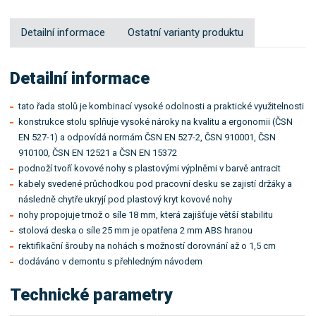
Detailní informace
Ostatní varianty produktu
Detailní informace
tato řada stolů je kombinací vysoké odolnosti a praktické využitelnosti
konstrukce stolu splňuje vysoké nároky na kvalitu a ergonomii (ČSN
EN 527-1) a odpovídá normám ČSN EN 527-2, ČSN 910001, ČSN
910100, ČSN EN 12521 a ČSN EN 15372
podnoží tvoří kovové nohy s plastovými výplněmi v barvě antracit
kabely svedené průchodkou pod pracovní desku se zajistí držáky a
následně chytře ukryjí pod plastový kryt kovové nohy
nohy propojuje trnož o síle 18 mm, která zajišťuje větší stabilitu
stolová deska o síle 25 mm je opatřena 2 mm ABS hranou
rektifikační šrouby na nohách s možností dorovnání až o 1,5 cm
dodáváno v demontu s přehledným návodem
Technické parametry