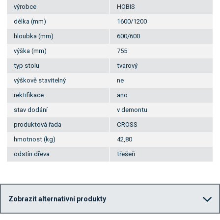
výrobce
HOBIS
délka (mm)
1600/1200
hloubka (mm)
600/600
výška (mm)
755
typ stolu
tvarový
výškově stavitelný
ne
rektifikace
ano
stav dodání
v demontu
produktová řada
CROSS
hmotnost (kg)
42,80
odstín dřeva
třešeň
Zobrazit alternativní produkty