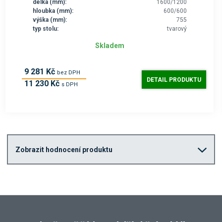
délka (mm):
1600/1200
hloubka (mm):
600/600
výška (mm):
755
typ stolu:
tvarový
Skladem
9 281 Kč
bez DPH
DETAIL PRODUKTU
11 230 Kč
s DPH
Zobrazit hodnocení produktu