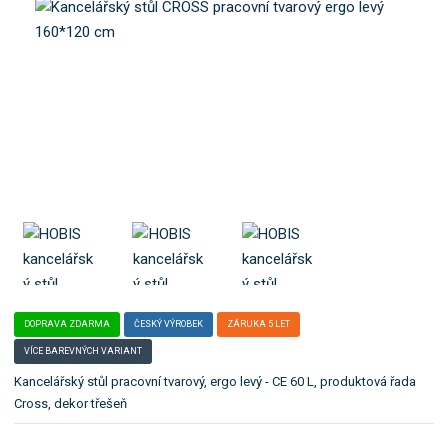
o
e
k
l
a
e
t
:
C
e
E
g
6
o
0
r
L
i
i
.
DOPRAVA ZDARMA
ČESKÝ VÝROBEK
ZÁRUKA 5 LET
VÍCE BAREVNÝCH VARIANT
Kancelářský stůl pracovní tvarový, ergo levý - CE 60 L, produktová řada
Cross, dekor třešeň