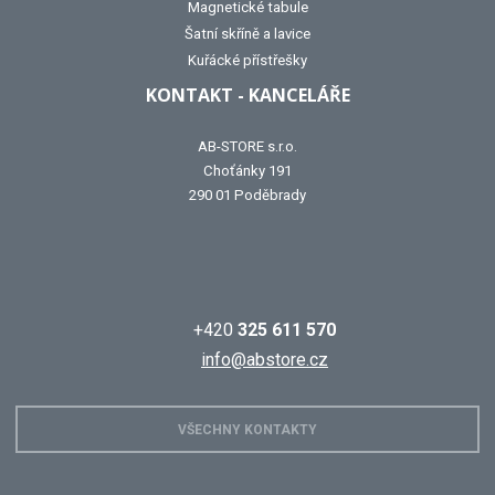
Magnetické tabule
Šatní skříně a lavice
Kuřácké přístřešky
KONTAKT - KANCELÁŘE
AB-STORE s.r.o.
Choťánky 191
290 01 Poděbrady
+420
325 611 570
info@abstore.cz
VŠECHNY KONTAKTY