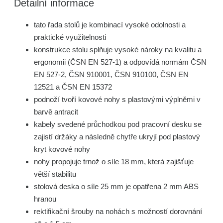
Detailní informace
tato řada stolů je kombinací vysoké odolnosti a
praktické využitelnosti
konstrukce stolu splňuje vysoké nároky na kvalitu a
ergonomii (ČSN EN 527-1) a odpovídá normám ČSN
EN 527-2, ČSN 910001, ČSN 910100, ČSN EN
12521 a ČSN EN 15372
podnoží tvoří kovové nohy s plastovými výplněmi v
barvě antracit
kabely svedené průchodkou pod pracovní desku se
zajistí držáky a následně chytře ukryjí pod plastový
kryt kovové nohy
nohy propojuje trnož o síle 18 mm, která zajišťuje
větší stabilitu
stolová deska o síle 25 mm je opatřena 2 mm ABS
hranou
rektifikační šrouby na nohách s možností dorovnání