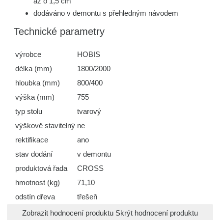
až o 1,5 cm
dodáváno v demontu s přehledným návodem
Technické parametry
výrobce
HOBIS
délka (mm)
1800/2000
hloubka (mm)
800/400
výška (mm)
755
typ stolu
tvarový
výškově stavitelný
ne
rektifikace
ano
stav dodání
v demontu
produktová řada
CROSS
hmotnost (kg)
71,10
odstín dřeva
třešeň
Zobrazit hodnocení produktu
Skrýt hodnocení produktu