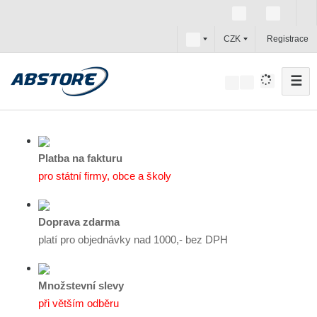
c
CZK
Registrace
z
☰
V
y
h
l
e
Platba na fakturu
d
pro státní firmy, obce a školy
a
t
Doprava zdarma
platí pro objednávky nad 1000,- bez DPH
Množstevní slevy
při větším odběru