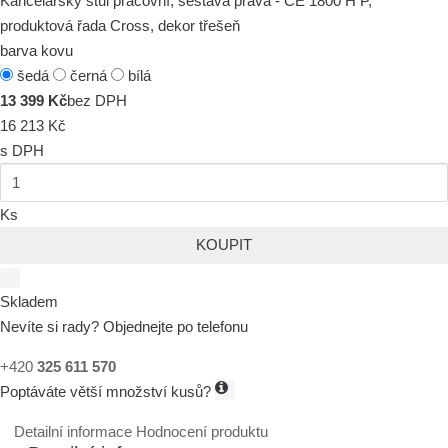
Kancelářský stůl pracovní, sestava pravá - CE 1800 H P,
produktová řada Cross, dekor třešeň
barva kovu
šedá
černá
bílá
13 399 Kč
bez DPH
16 213 Kč
s DPH
Ks
KOUPIT
Skladem
Nevíte si rady? Objednejte po telefonu
+420
325 611 570
Poptáváte větší množství kusů?
Detailní informace
Hodnocení produktu