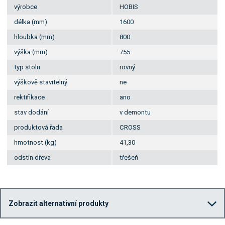
výrobce
HOBIS
délka (mm)
1600
hloubka (mm)
800
výška (mm)
755
typ stolu
rovný
výškově stavitelný
ne
rektifikace
ano
stav dodání
v demontu
produktová řada
CROSS
hmotnost (kg)
41,30
odstín dřeva
třešeň
Zobrazit alternativní produkty