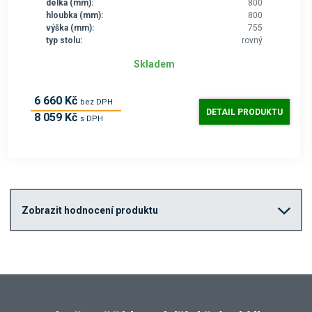
délka (mm):
800
hloubka (mm):
800
výška (mm):
755
typ stolu:
rovný
Skladem
6 660 Kč
bez DPH
DETAIL PRODUKTU
8 059 Kč
s DPH
Zobrazit hodnocení produktu