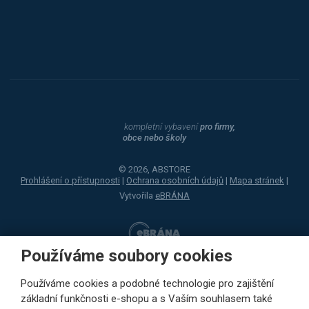
Dahle
kompletní vybavení
pro firmy,
obce nebo školy
© 2026, ABSTORE
Prohlášení o přístupnosti
|
Ochrana osobních údajů
|
Mapa stránek
|
Vytvořila
eBRÁNA
Používáme soubory cookies
Používáme cookies a podobné technologie pro zajištění
základní funkčnosti e-shopu a s Vaším souhlasem také