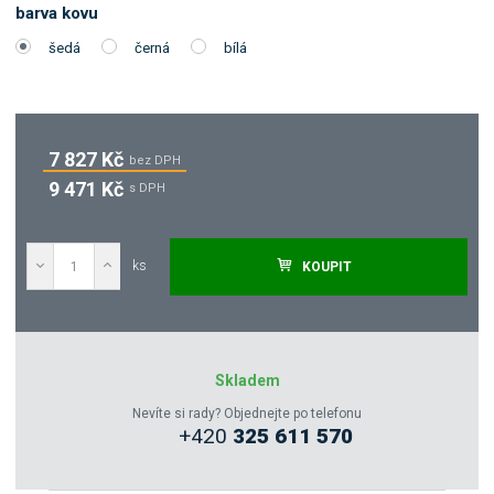
barva kovu
šedá
černá
bílá
7 827 Kč
bez DPH
9 471 Kč
s DPH
ks
KOUPIT
Poptat
Zeptejte se odborníka
Skladem
Nevíte si rady? Objednejte po telefonu
+420
325 611 570
Sdílet