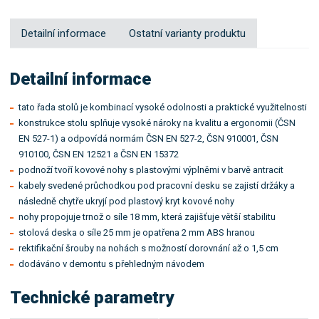
Detailní informace
Ostatní varianty produktu
Detailní informace
tato řada stolů je kombinací vysoké odolnosti a praktické využitelnosti
konstrukce stolu splňuje vysoké nároky na kvalitu a ergonomii (ČSN
EN 527-1) a odpovídá normám ČSN EN 527-2, ČSN 910001, ČSN
910100, ČSN EN 12521 a ČSN EN 15372
podnoží tvoří kovové nohy s plastovými výplněmi v barvě antracit
kabely svedené průchodkou pod pracovní desku se zajistí držáky a
následně chytře ukryjí pod plastový kryt kovové nohy
nohy propojuje trnož o síle 18 mm, která zajišťuje větší stabilitu
stolová deska o síle 25 mm je opatřena 2 mm ABS hranou
rektifikační šrouby na nohách s možností dorovnání až o 1,5 cm
dodáváno v demontu s přehledným návodem
Technické parametry