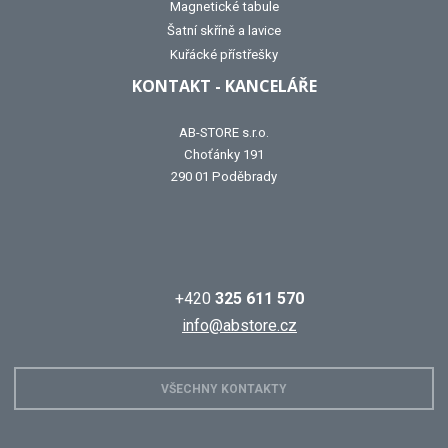
Magnetické tabule
Šatní skříně a lavice
Kuřácké přístřešky
KONTAKT - KANCELÁŘE
AB-STORE s.r.o.
Choťánky 191
290 01 Poděbrady
+420
325 611 570
info@abstore.cz
VŠECHNY KONTAKTY