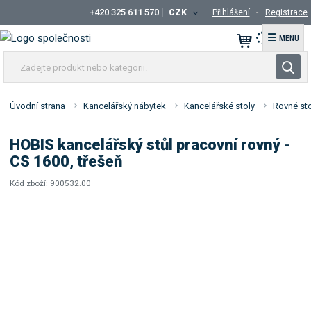
+420 325 611 570
CZK
Přihlášení
Registrace
☰
Z
V
a
y
d
h
e
Úvodní strana
Kancelářský nábytek
Kancelářské stoly
Rovné sto
l
j
t
e
HOBIS kancelářský stůl pracovní rovný -
e
d
CS 1600, třešeň
p
a
r
Kód zboží:
900532.00
t
K
o
ó
d
d
u
d
k
o
t
d
a
n
v
e
a
b
t