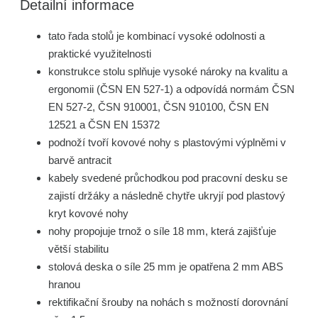
Detailní informace
tato řada stolů je kombinací vysoké odolnosti a
praktické využitelnosti
konstrukce stolu splňuje vysoké nároky na kvalitu a
ergonomii (ČSN EN 527-1) a odpovídá normám ČSN
EN 527-2, ČSN 910001, ČSN 910100, ČSN EN
12521 a ČSN EN 15372
podnoží tvoří kovové nohy s plastovými výplněmi v
barvě antracit
kabely svedené průchodkou pod pracovní desku se
zajistí držáky a následně chytře ukryjí pod plastový
kryt kovové nohy
nohy propojuje trnož o síle 18 mm, která zajišťuje
větší stabilitu
stolová deska o síle 25 mm je opatřena 2 mm ABS
hranou
rektifikační šrouby na nohách s možností dorovnání