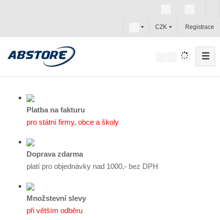
c
CZK
Registrace
z
☰
V
y
h
l
e
Platba na fakturu
d
pro státní firmy, obce a školy
a
t
Doprava zdarma
platí pro objednávky nad 1000,- bez DPH
Množstevní slevy
při větším odběru