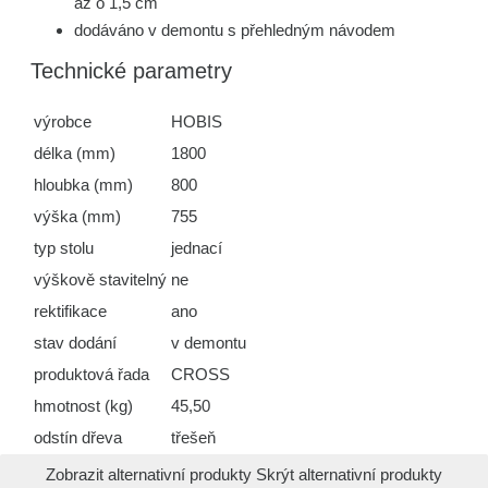
až o 1,5 cm
dodáváno v demontu s přehledným návodem
Technické parametry
výrobce
HOBIS
délka (mm)
1800
hloubka (mm)
800
výška (mm)
755
typ stolu
jednací
výškově stavitelný
ne
rektifikace
ano
stav dodání
v demontu
produktová řada
CROSS
hmotnost (kg)
45,50
odstín dřeva
třešeň
Zobrazit alternativní produkty
Skrýt alternativní produkty