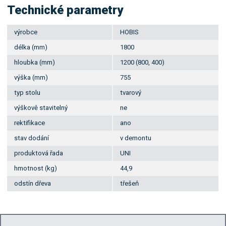
Technické parametry
výrobce
HOBIS
délka (mm)
1800
hloubka (mm)
1200 (800, 400)
výška (mm)
755
typ stolu
tvarový
výškově stavitelný
ne
rektifikace
ano
stav dodání
v demontu
produktová řada
UNI
hmotnost (kg)
44,9
odstín dřeva
třešeň