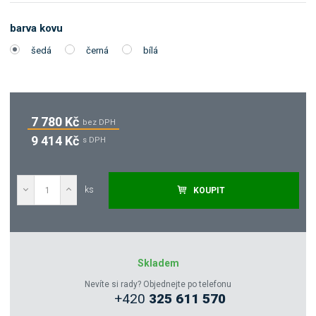
barva kovu
šedá
černá
bílá
7 780 Kč
bez DPH
9 414 Kč
s DPH
ks
KOUPIT
Poptat
Zeptejte se odborníka
Skladem
Nevíte si rady? Objednejte po telefonu
+420
325 611 570
Sdílet