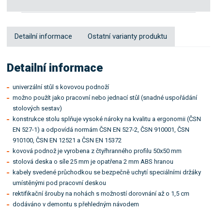
Detailní informace
Ostatní varianty produktu
Detailní informace
univerzální stůl s kovovou podnoží
možno použít jako pracovní nebo jednací stůl (snadné uspořádání
stolových sestav)
konstrukce stolu splňuje vysoké nároky na kvalitu a ergonomii (ČSN
EN 527-1) a odpovídá normám ČSN EN 527-2, ČSN 910001, ČSN
910100, ČSN EN 12521 a ČSN EN 15372
kovová podnož je vyrobena z čtyřhranného profilu 50x50 mm
stolová deska o síle 25 mm je opatřena 2 mm ABS hranou
kabely svedené průchodkou se bezpečně uchytí speciálními držáky
umístěnými pod pracovní deskou
rektifikační šrouby na nohách s možností dorovnání až o 1,5 cm
dodáváno v demontu s přehledným návodem