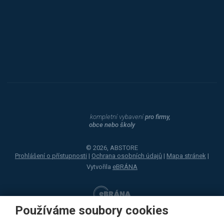
Procity
Dahle
kompletní vybavení
pro firmy,
obce nebo školy
© 2026, ABSTORE
Prohlášení o přístupnosti
|
Ochrana osobních údajů
|
Mapa stránek
|
Vytvořila
eBRÁNA
Používáme soubory cookies