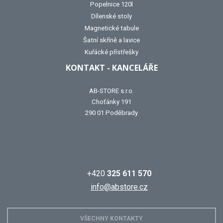
Popelnice 120l
Dílenské stoly
Magnetické tabule
Šatní skříně a lavice
Kuřácké přístřešky
KONTAKT - KANCELÁŘE
AB-STORE s.r.o.
Choťánky 191
290 01 Poděbrady
+420
325 611 570
info@abstore.cz
VŠECHNY KONTAKTY