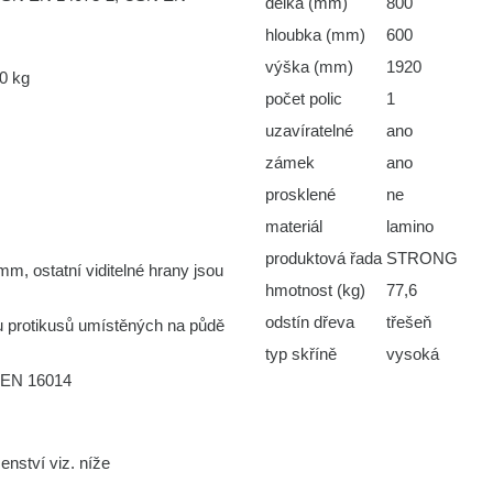
délka (mm)
800
hloubka (mm)
600
výška (mm)
1920
80 kg
počet polic
1
uzavíratelné
ano
zámek
ano
prosklené
ne
materiál
lamino
produktová řada
STRONG
m, ostatní viditelné hrany jsou
hmotnost (kg)
77,6
odstín dřeva
třešeň
 protikusů umístěných na půdě
typ skříně
vysoká
 EN 16014
enství viz. níže