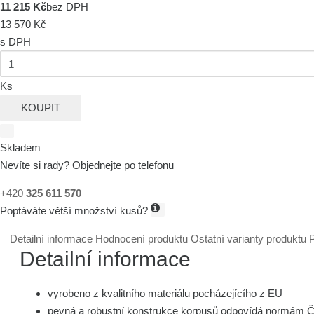
11 215 Kč
bez DPH
13 570 Kč
s DPH
Ks
KOUPIT
Skladem
Nevíte si rady? Objednejte po telefonu
+420
325 611 570
Poptáváte větší množství kusů?
Detailní informace
Hodnocení produktu
Ostatní varianty produktu
P
Detailní informace
vyrobeno z kvalitního materiálu pocházejícího z EU
pevná a robustní konstrukce korpusů odpovídá normám