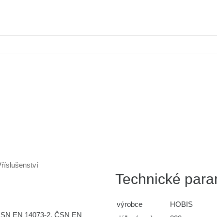
říslušenství
Technické para
výrobce
HOBIS
 ČSN EN 14073-2, ČSN EN