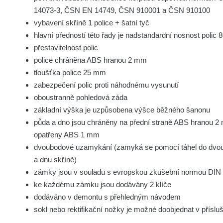
14073-3, ČSN EN 14749, ČSN 910001 a ČSN 910100
vybavení skříně 1 police + šatní tyč
hlavní předností této řady je nadstandardní nosnost polic 
přestavitelnost polic
police chráněna ABS hranou 2 mm
tloušťka police 25 mm
zabezpečení polic proti náhodnému vysunutí
oboustranně pohledová záda
základní výška je uzpůsobena výšce běžného šanonu
půda a dno jsou chráněny na přední straně ABS hranou 2 m
opatřeny ABS 1 mm
dvoubodové uzamykání (zamyká se pomocí táhel do dvou
a dnu skříně)
zámky jsou v souladu s evropskou zkušební normou DIN
ke každému zámku jsou dodávány 2 klíče
dodáváno v demontu s přehledným návodem
sokl nebo rektifikační nožky je možné doobjednat v přísluš