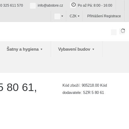
0 325 611 570
info@abstore.cz
Po až Pá: 8:00 - 16:00
c
CZK
Přihlášení
Registrace
z
Šatny a hygiena
Vybavení budov
5 80 61,
Kód zboží:
905218.00
Kód
dodavatele:
SZR 5 80 61