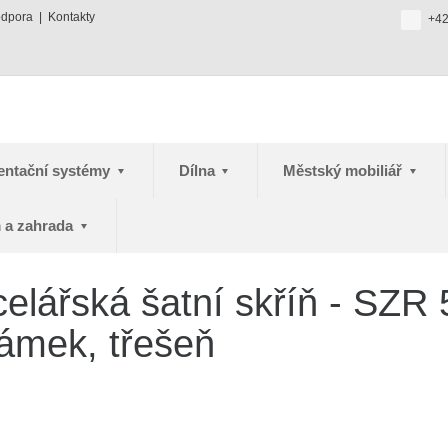
odpora
Kontakty
+42
entační systémy
Dílna
Městský mobiliář
 a zahrada
lářská šatní skříň - SZR 
ámek, třešeň