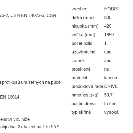
výrobce
HOBIS
073-2, ČSN EN 14073-3, ČSN
délka (mm)
800
hloubka (mm)
420
výška (mm)
1850
počet polic
1
uzavíratelné
ano
zámek
ano
prosklené
ne
materiál
lamino
 protikusů umístěných na půdě
produktová řada
DRIVE
hmotnost (kg)
53,7
 EN 16014
odstín dřeva
třešeň
typ skříně
vysoká
enství viz. níže
objednat 2x balení na 1 skříň !!!