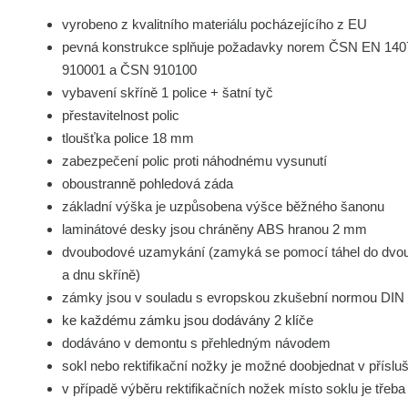
vyrobeno z kvalitního materiálu pocházejícího z EU
pevná konstrukce splňuje požadavky norem ČSN EN 14
910001 a ČSN 910100
vybavení skříně 1 police + šatní tyč
přestavitelnost polic
tloušťka police 18 mm
zabezpečení polic proti náhodnému vysunutí
oboustranně pohledová záda
základní výška je uzpůsobena výšce běžného šanonu
laminátové desky jsou chráněny ABS hranou 2 mm
dvoubodové uzamykání (zamyká se pomocí táhel do dvou
a dnu skříně)
zámky jsou v souladu s evropskou zkušební normou DIN
ke každému zámku jsou dodávány 2 klíče
dodáváno v demontu s přehledným návodem
sokl nebo rektifikační nožky je možné doobjednat v přísluš
v případě výběru rektifikačních nožek místo soklu je třeba 