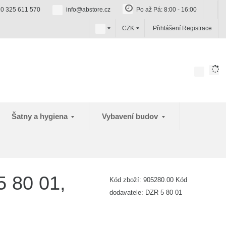
0 325 611 570
info@abstore.cz
Po až Pá: 8:00 - 16:00
c
CZK
Přihlášení
Registrace
z
Šatny a hygiena
Vybavení budov
5 80 01,
Kód zboží:
905280.00
Kód
dodavatele:
DZR 5 80 01