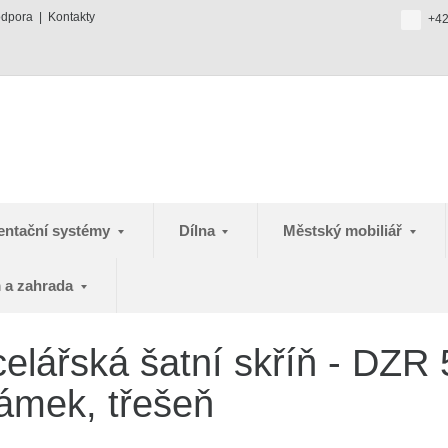
odpora
Kontakty
+42
entační systémy
Dílna
Městský mobiliář
 a zahrada
lářská šatní skříň - DZR 
ámek, třešeň