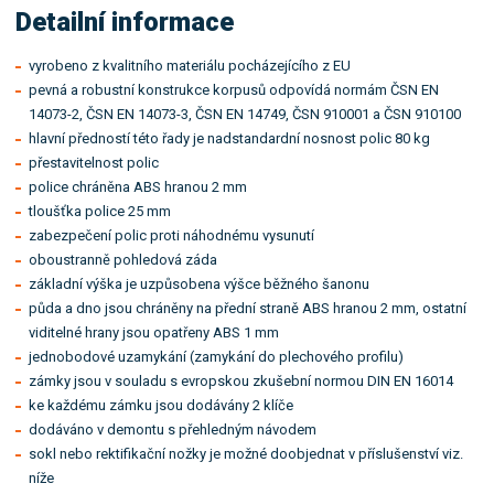
Detailní informace
vyrobeno z kvalitního materiálu pocházejícího z EU
pevná a robustní konstrukce korpusů odpovídá normám ČSN EN
14073-2, ČSN EN 14073-3, ČSN EN 14749, ČSN 910001 a ČSN 910100
hlavní předností této řady je nadstandardní nosnost polic 80 kg
přestavitelnost polic
police chráněna ABS hranou 2 mm
tloušťka police 25 mm
zabezpečení polic proti náhodnému vysunutí
oboustranně pohledová záda
základní výška je uzpůsobena výšce běžného šanonu
půda a dno jsou chráněny na přední straně ABS hranou 2 mm, ostatní
viditelné hrany jsou opatřeny ABS 1 mm
jednobodové uzamykání (zamykání do plechového profilu)
zámky jsou v souladu s evropskou zkušební normou DIN EN 16014
ke každému zámku jsou dodávány 2 klíče
dodáváno v demontu s přehledným návodem
sokl nebo rektifikační nožky je možné doobjednat v příslušenství viz.
níže