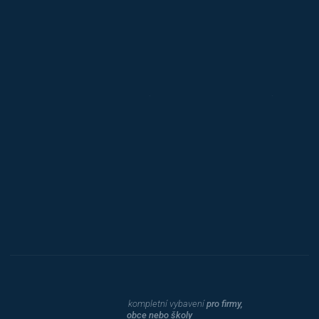
Alba
Kovos
Jansen D.
Mars
Triton
Toyota
Procity
Dahle
kompletní vybavení
pro firmy,
obce nebo školy