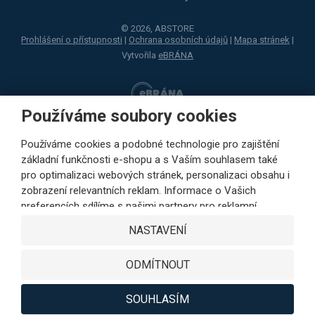
© 2026, ABSTORE
Prohlášení o přístupnosti
|
Ochrana osobních údajů
|
Mapa stránek
|
Vytvořila
eBRÁNA
Používáme soubory cookies
Používáme cookies a podobné technologie pro zajištění
základní funkčnosti e-shopu a s Vaším souhlasem také
pro optimalizaci webových stránek, personalizaci obsahu i
zobrazení relevantních reklam. Informace o Vašich
preferencích sdílíme s našimi partnery pro reklamní,
sociální sítě i podrobné analýzy pouze s Vaším souhlasem.
NASTAVENÍ
Partneři mohou tyto údaje v rámci personalizace reklamy
zkombinovat s dalšími daty, které jste jim poskytli při
ODMÍTNOUT
využívání jejich služeb. Kliknutím na tlačítko SOUHLASÍM
vyjádříte Váš souhlas s ukládáním cookies k výkonovým,
funkčním a marketingovým účelům a s předáváním údajů o
SOUHLASÍM
chování na webu v rámci cílení reklamy na sociálních a