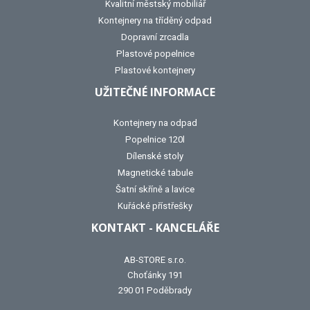
Kvalitní městský mobiliář
Kontejnery na tříděný odpad
Dopravní zrcadla
Plastové popelnice
Plastové kontejnery
UŽITEČNÉ INFORMACE
Kontejnery na odpad
Popelnice 120l
Dílenské stoly
Magnetické tabule
Šatní skříně a lavice
Kuřácké přístřešky
KONTAKT - KANCELÁŘE
AB-STORE s.r.o.
Choťánky 191
290 01 Poděbrady