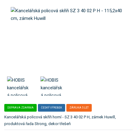
a
b
t
o
e
k
l
a
e
t
:
S
e
Z
g
3
o
4
r
0
i
0
i
2
P
.
H
DOPRAVA ZDARMA
ČESKÝ VÝROBEK
ZÁRUKA 5 LET
Kancelářská policová skříň horní - SZ 3 40 02 P H, zámek Huwill,
produktová řada Strong, dekor třešeň