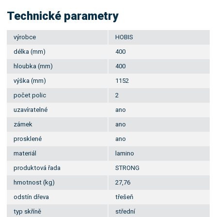
Technické parametry
výrobce
HOBIS
délka (mm)
400
hloubka (mm)
400
výška (mm)
1152
počet polic
2
uzavíratelné
ano
zámek
ano
prosklené
ano
materiál
lamino
produktová řada
STRONG
hmotnost (kg)
27,76
odstín dřeva
třešeň
typ skříně
střední