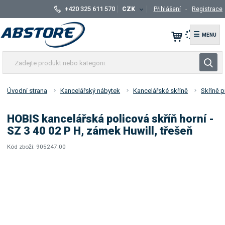
+420 325 611 570
CZK
Přihlášení
Registrace
☰
Z
V
a
y
d
h
e
Úvodní strana
Kancelářský nábytek
Kancelářské skříně
Skříně 
l
j
t
e
HOBIS kancelářská policová skříň horní -
e
d
SZ 3 40 02 P H, zámek Huwill, třešeň
p
a
r
Kód zboží:
905247.00
t
K
o
ó
d
d
u
d
k
o
t
d
a
n
v
e