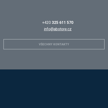
+420
325 611 570
info@abstore.cz
VŠECHNY KONTAKTY
Hobis