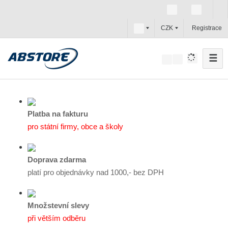
c
CZK
Registrace
z
☰
V
y
h
l
e
Platba na fakturu
d
pro státní firmy, obce a školy
a
t
Doprava zdarma
platí pro objednávky nad 1000,- bez DPH
Množstevní slevy
při větším odběru