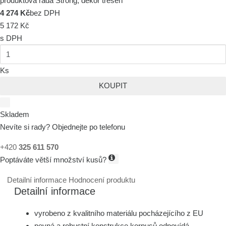
produktová řada Strong, dekor třešeň
4 274 Kč
bez DPH
5 172 Kč
s DPH
Ks
KOUPIT
Skladem
Nevíte si rady? Objednejte po telefonu
+420
325 611 570
Poptáváte větší množství kusů?
Detailní informace
Hodnocení produktu
Detailní informace
vyrobeno z kvalitního materiálu pocházejícího z EU
pevná a robustní konstrukce korpusů odpovídá