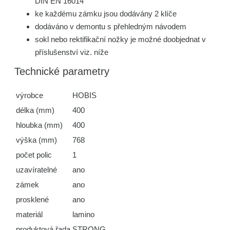
DIN EN 16014
ke každému zámku jsou dodávány 2 klíče
dodáváno v demontu s přehledným návodem
sokl nebo rektifikační nožky je možné doobjednat v
příslušenství viz. níže
Technické parametry
výrobce
HOBIS
délka (mm)
400
hloubka (mm)
400
výška (mm)
768
počet polic
1
uzavíratelné
ano
zámek
ano
prosklené
ano
materiál
lamino
produktová řada
STRONG