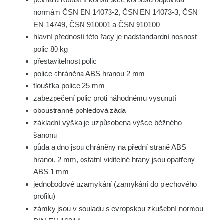
normám ČSN EN 14073-2, ČSN EN 14073-3, ČSN
EN 14749, ČSN 910001 a ČSN 910100
hlavní předností této řady je nadstandardní nosnost
polic 80 kg
přestavitelnost polic
police chráněna ABS hranou 2 mm
tloušťka police 25 mm
zabezpečení polic proti náhodnému vysunutí
oboustranně pohledová záda
základní výška je uzpůsobena výšce běžného
šanonu
půda a dno jsou chráněny na přední straně ABS
hranou 2 mm, ostatní viditelné hrany jsou opatřeny
ABS 1 mm
jednobodové uzamykání (zamykání do plechového
profilu)
zámky jsou v souladu s evropskou zkušební normou