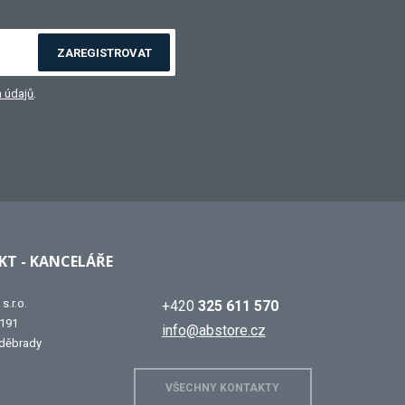
ZAREGISTROVAT
 údajů
.
T - KANCELÁŘE
s.r.o.
+420
325 611 570
 191
info@abstore.cz
děbrady
VŠECHNY KONTAKTY