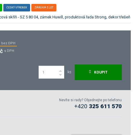
ČESKÝ VÝROBEK
ZÁRUKA 5 LET
cová skříň - SZ 5 80 04, zámek Huwill, produktová řada Strong, dekor třešeň
bez DPH
Kč
s DPH
ks
KOUPIT
Nevíte si rady? Objednejte po telefonu
+420
325 611 570