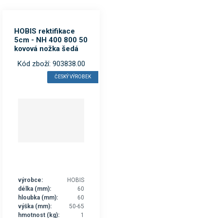
HOBIS rektifikace
5cm - NH 400 800 50
kovová nožka šedá
Kód zboží: 903838.00
ČESKÝ VÝROBEK
výrobce:
HOBIS
délka (mm):
60
hloubka (mm):
60
výška (mm):
50-65
hmotnost (kg):
1