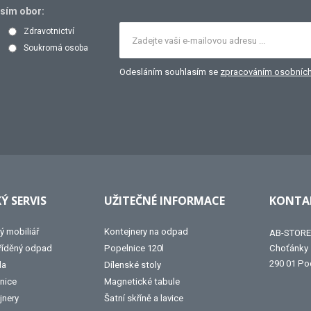
osím obor:
Zdravotnictví
Soukromá osoba
Odesláním souhlasím se
zpracováním osobních
Ý SERVIS
UŽITEČNÉ INFORMACE
KONTAK
ý mobiliář
Kontejnery na odpad
AB-STORE 
tříděný odpad
Popelnice 120l
Choťánky
290 01 Po
la
Dílenské stoly
nice
Magnetické tabule
jnery
Šatní skříně a lavice