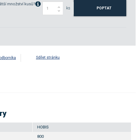
ětší množství kusů?
ks
POPTAT
Sdílet stránku
odborníka
ry
HOBIS
800