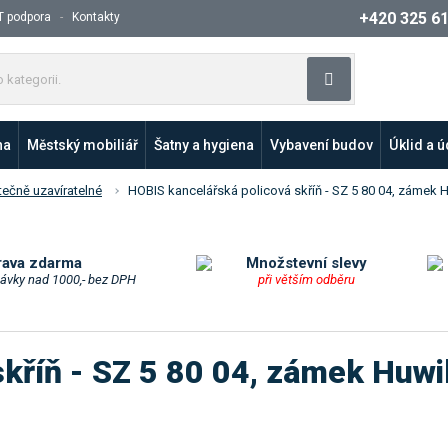
+420 325 6
T podpora
Kontakty
Z
Vyhledat
a
d
e
na
Městský mobiliář
Šatny a hygiena
Vybavení budov
Úklid a 
j
t
tečně uzavíratelné
HOBIS kancelářská policová skříň - SZ 5 80 04, zámek Hu
e
p
r
o
rava zdarma
Množstevní slevy
návky nad 1000,- bez DPH
při větším odběru
d
u
k
t
kříň - SZ 5 80 04, zámek Huwil
n
e
b
o