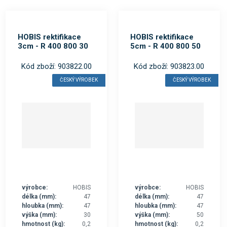
HOBIS rektifikace
HOBIS rektifikace
3cm - R 400 800 30
5cm - R 400 800 50
Kód zboží: 903822.00
Kód zboží: 903823.00
ČESKÝ VÝROBEK
ČESKÝ VÝROBEK
výrobce:
HOBIS
výrobce:
HOBIS
délka (mm):
47
délka (mm):
47
hloubka (mm):
47
hloubka (mm):
47
výška (mm):
30
výška (mm):
50
hmotnost (kg):
0,2
hmotnost (kg):
0,2