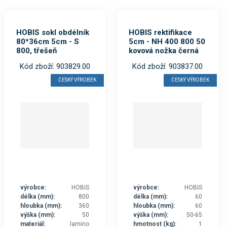
HOBIS sokl obdélník
HOBIS rektifikace
80*36cm 5cm - S
5cm - NH 400 800 50
800, třešeň
kovová nožka černá
Kód zboží: 903829.00
Kód zboží: 903837.00
ČESKÝ VÝROBEK
ČESKÝ VÝROBEK
výrobce:
HOBIS
výrobce:
HOBIS
délka (mm):
800
délka (mm):
60
hloubka (mm):
360
hloubka (mm):
60
výška (mm):
50
výška (mm):
50-65
materiál:
lamino
hmotnost (kg):
1