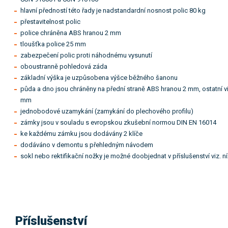
hlavní předností této řady je nadstandardní nosnost polic 80 kg
přestavitelnost polic
police chráněna ABS hranou 2 mm
tloušťka police 25 mm
zabezpečení polic proti náhodnému vysunutí
oboustranně pohledová záda
základní výška je uzpůsobena výšce běžného šanonu
půda a dno jsou chráněny na přední straně ABS hranou 2 mm, ostatní vi
mm
jednobodové uzamykání (zamykání do plechového profilu)
zámky jsou v souladu s evropskou zkušební normou DIN EN 16014
ke každému zámku jsou dodávány 2 klíče
dodáváno v demontu s přehledným návodem
sokl nebo rektifikační nožky je možné doobjednat v příslušenství viz. n
Příslušenství