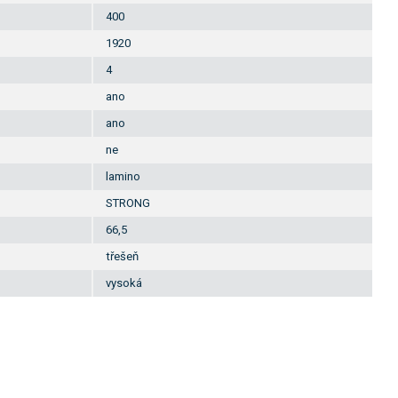
400
1920
4
ano
ano
ne
lamino
STRONG
66,5
třešeň
vysoká