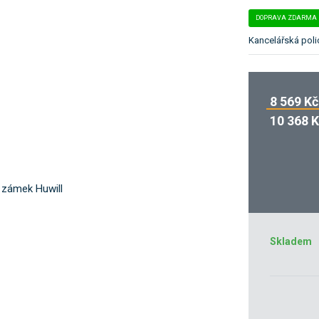
k
DOPRAVA ZDARMA
a
t
Kancelářská poli
e
g
o
8 569 Kč
r
i
10 368 
i
.
Skladem