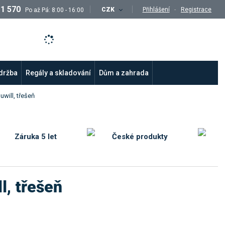
11 570
CZK
Přihlášení
Registrace
Po až Pá: 8:00 - 16:00
údržba
Regály a skladování
Dům a zahrada
will, třešeň
Záruka 5 let
České produkty
l, třešeň