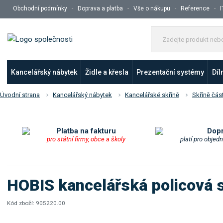
Obchodní podmínky
Doprava a platba
Vše o nákupu
Reference
I
Kancelářský nábytek
Židle a křesla
Prezentační systémy
Díl
Úvodní strana
Kancelářský nábytek
Kancelářské skříně
Skříně čás
Platba na fakturu
Dop
pro státní firmy, obce a školy
platí pro objed
HOBIS kancelářská policová s
Kód zboží:
905220.00
K