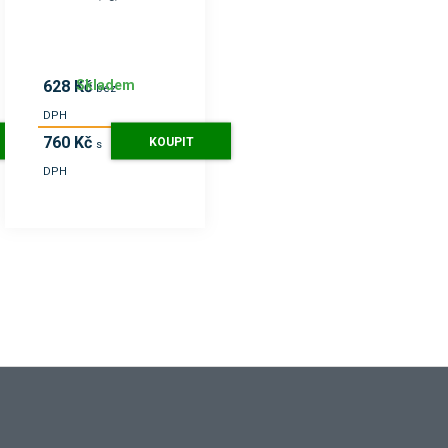
Skladem
628 Kč
bez
DPH
760 Kč
KOUPIT
s
DPH