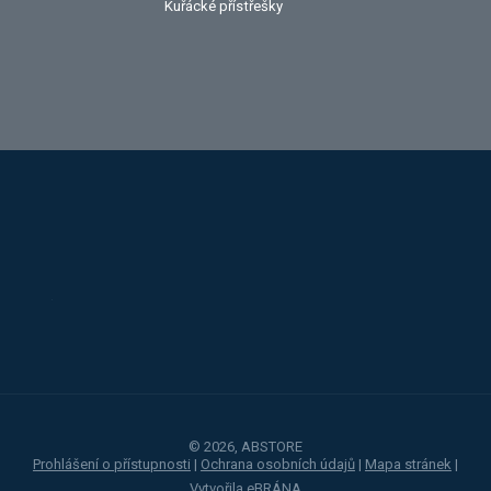
Kuřácké přístřešky
Alba
Kovos
Jansen
Toyota
Procity
© 2026, ABSTORE
Prohlášení o přístupnosti
|
Ochrana osobních údajů
|
Mapa stránek
|
Vytvořila
eBRÁNA