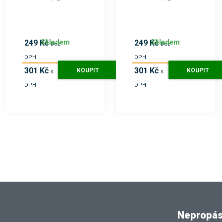
Skladem
Skladem
249 Kč
249 Kč
bez
bez
DPH
DPH
301 Kč
301 Kč
KOUPIT
KOUPIT
s
s
DPH
DPH
Nepropásn