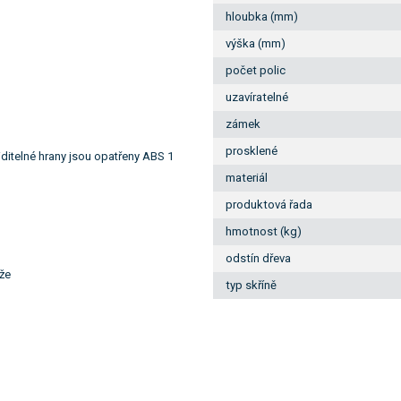
hloubka (mm)
výška (mm)
počet polic
uzavíratelné
zámek
prosklené
ditelné hrany jsou opatřeny ABS 1
materiál
produktová řada
hmotnost (kg)
odstín dřeva
íže
typ skříně