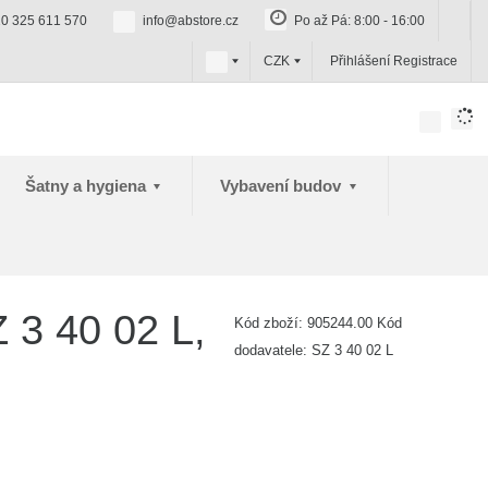
0 325 611 570
info@abstore.cz
Po až Pá: 8:00 - 16:00
c
CZK
Přihlášení
Registrace
z
Šatny a hygiena
Vybavení budov
 3 40 02 L,
Kód zboží:
905244.00
Kód
dodavatele:
SZ 3 40 02 L