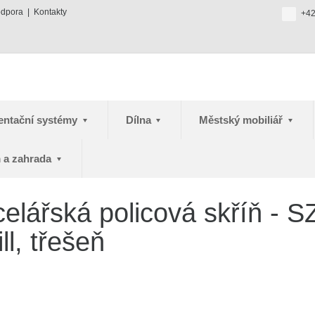
odpora
Kontakty
+42
entační systémy
Dílna
Městský mobiliář
 a zahrada
lářská policová skříň - SZ
l, třešeň