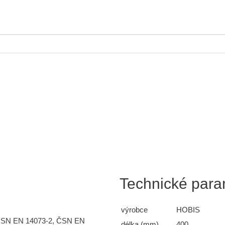
Technické para
výrobce
HOBIS
 ČSN EN 14073-2, ČSN EN
délka (mm)
400