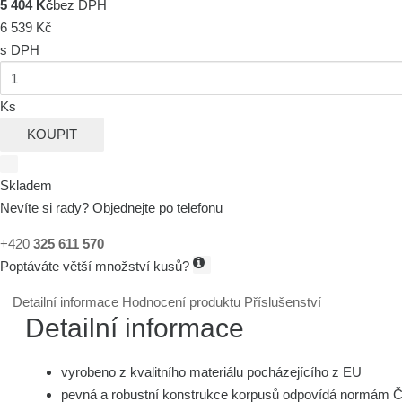
5 404 Kč
bez DPH
6 539 Kč
s DPH
Ks
KOUPIT
Skladem
Nevíte si rady? Objednejte po telefonu
+420
325 611 570
Poptáváte větší množství kusů?
Detailní informace
Hodnocení produktu
Příslušenství
Detailní informace
vyrobeno z kvalitního materiálu pocházejícího z EU
pevná a robustní konstrukce korpusů odpovídá normám