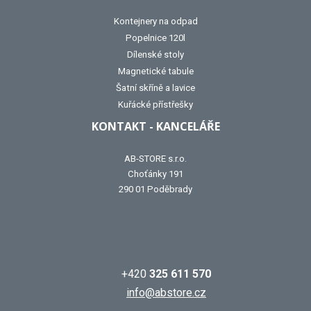
Kontejnery na odpad
Popelnice 120l
Dílenské stoly
Magnetické tabule
Šatní skříně a lavice
Kuřácké přístřešky
KONTAKT - KANCELÁŘE
AB-STORE s.r.o.
Choťánky 191
290 01 Poděbrady
+420
325 611 570
info@abstore.cz