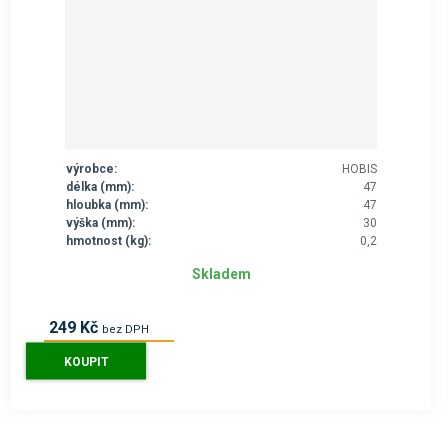
výrobce:
HOBIS
délka (mm):
47
hloubka (mm):
47
výška (mm):
30
hmotnost (kg):
0,2
Skladem
249 Kč
bez DPH
301 Kč
s DPH
KOUPIT