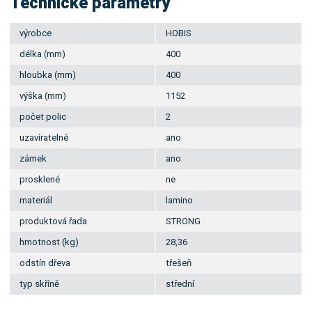
Technické parametry
výrobce
HOBIS
délka (mm)
400
hloubka (mm)
400
výška (mm)
1152
počet polic
2
uzavíratelné
ano
zámek
ano
prosklené
ne
materiál
lamino
produktová řada
STRONG
hmotnost (kg)
28,36
odstín dřeva
třešeň
typ skříně
střední