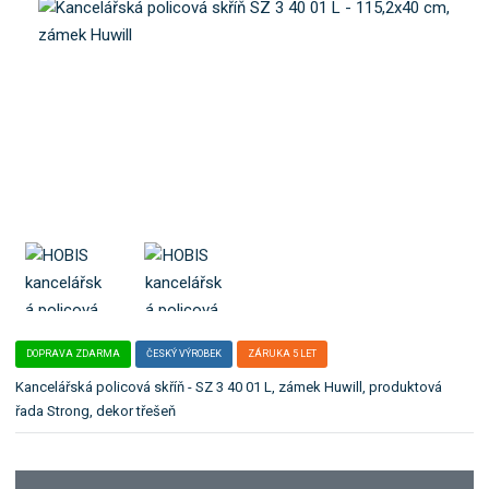
o
e
k
l
a
e
t
:
S
e
Z
g
3
o
4
r
0
i
0
i
1
L
.
DOPRAVA ZDARMA
ČESKÝ VÝROBEK
ZÁRUKA 5 LET
Kancelářská policová skříň - SZ 3 40 01 L, zámek Huwill, produktová
řada Strong, dekor třešeň