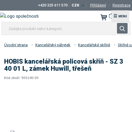
+420 325 611 570
CZK
Přihlášení
Registrace
☰
Z
V
a
y
d
h
e
Úvodní strana
Kancelářský nábytek
Kancelářské skříně
Skříně u
l
j
t
e
HOBIS kancelářská policová skříň - SZ 3
e
d
40 01 L, zámek Huwill, třešeň
p
a
r
Kód zboží:
905240.00
t
K
o
ó
d
d
u
d
k
o
t
d
a
n
v
e
a
b
t