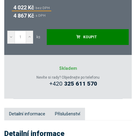
4 022 Kč
bez DPH
4 867 Kč
s DPH
ks
KOUPIT
Poptat
Zeptejte se odborníka
Skladem
Nevíte si rady? Objednejte po telefonu
+420
325 611 570
Sdílet
Detailní informace
Příslušenství
Detailní informace