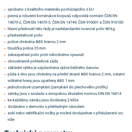
vyrobeno z kvalitního materiálu pocházejícího z EU
pevná a robustní konstrukce korpusů odpovídá normám ČSN EN
14073-2, ČSN EN 14073-3, ČSN EN 14749, ČSN 910001 a ČSN 910100
hlavní předností této řady je nadstandardní nosnost polic 80 kg
přestavitelnost polic
police chráněna ABS hranou 2 mm
tloušťka police 25 mm
zabezpečení polic proti náhodnému vysunutí
oboustranně pohledová záda
základní výška je uzpůsobena výšce běžného šanonu
půda a dno jsou chráněny na přední straně ABS hranou 2 mm, ostatní
viditelné hrany jsou opatřeny ABS 1 mm
jednobodové uzamykání (zamykání do plechového profilu)
zámky jsou v souladu s evropskou zkušební normou DIN EN 16014
ke každému zámku jsou dodávány 2 klíče
dodáváno v demontu s přehledným návodem
sokl nebo rektifikační nožky je možné doobjednat v příslušenství viz.
níže