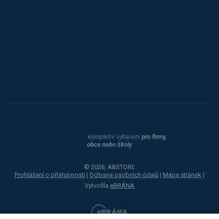
Procity
Dahle
kompletní vybavení
pro firmy,
obce nebo školy
© 2026, ABSTORE
Prohlášení o přístupnosti
|
Ochrana osobních údajů
|
Mapa stránek
|
Vytvořila
eBRÁNA