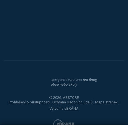
Procity
Dahle
kompletní vybavení
pro firmy,
obce nebo školy
© 2026, ABSTORE
Prohlášení o přístupnosti
|
Ochrana osobních údajů
|
Mapa stránek
|
Vytvořila
eBRÁNA