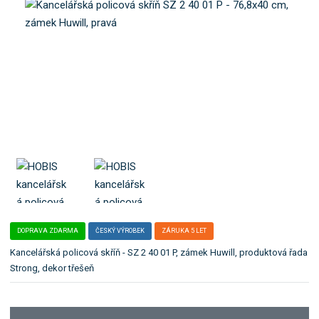
o
e
k
l
a
e
t
:
S
e
Z
g
2
o
4
r
0
i
0
i
1
P
.
DOPRAVA ZDARMA
ČESKÝ VÝROBEK
ZÁRUKA 5 LET
Kancelářská policová skříň - SZ 2 40 01 P, zámek Huwill, produktová řada
Strong, dekor třešeň