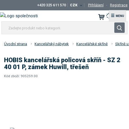
+420 325 611 570
CZK
Přihlášení
Registrace
☰
Z
V
a
y
d
h
e
Úvodní strana
Kancelářský nábytek
Kancelářské skříně
Skříně u
l
j
t
e
HOBIS kancelářská policová skříň - SZ 2
e
d
40 01 P, zámek Huwill, třešeň
p
a
r
Kód zboží:
905259.00
t
K
o
ó
d
d
u
d
k
o
t
d
a
n
v
e
a
b
t