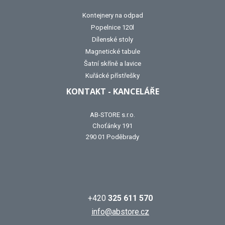
Kontejnery na odpad
Popelnice 120l
Dílenské stoly
Magnetické tabule
Šatní skříně a lavice
Kuřácké přístřešky
KONTAKT - KANCELÁŘE
AB-STORE s.r.o.
Choťánky 191
290 01 Poděbrady
+420
325 611 570
info@abstore.cz