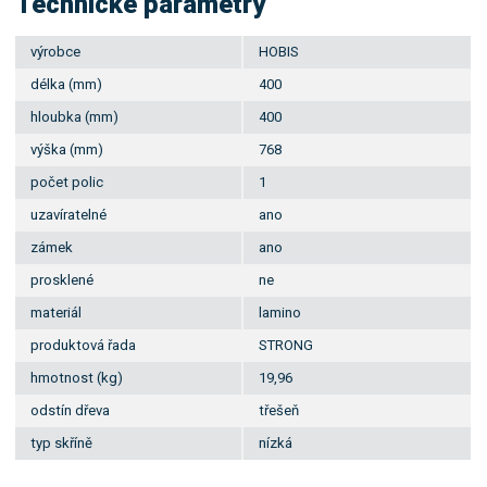
Technické parametry
výrobce
HOBIS
délka (mm)
400
hloubka (mm)
400
výška (mm)
768
počet polic
1
uzavíratelné
ano
zámek
ano
prosklené
ne
materiál
lamino
produktová řada
STRONG
hmotnost (kg)
19,96
odstín dřeva
třešeň
typ skříně
nízká