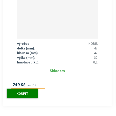
výrobce:
HOBIS
délka (mm):
47
hloubka (mm):
47
výška (mm):
30
hmotnost (kg):
0,2
Skladem
249 Kč
bez DPH
301 Kč
s DPH
KOUPIT