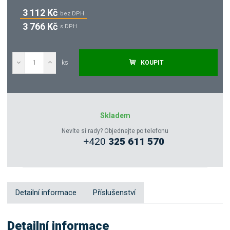
3 112 Kč
bez DPH
3 766 Kč
s DPH
ks
KOUPIT
Poptat
Zeptejte se odborníka
Skladem
Nevíte si rady? Objednejte po telefonu
+420
325 611 570
Sdílet
Detailní informace
Příslušenství
Detailní informace