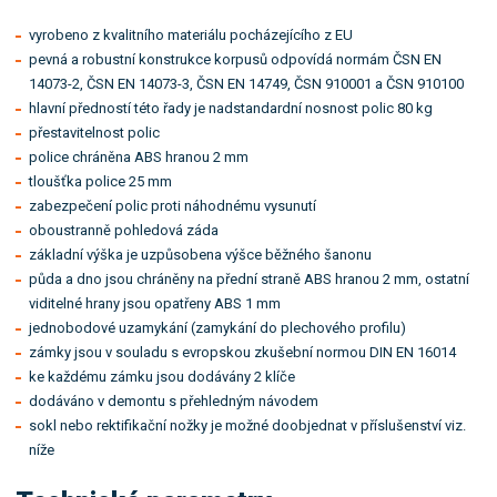
vyrobeno z kvalitního materiálu pocházejícího z EU
pevná a robustní konstrukce korpusů odpovídá normám ČSN EN
14073-2, ČSN EN 14073-3, ČSN EN 14749, ČSN 910001 a ČSN 910100
hlavní předností této řady je nadstandardní nosnost polic 80 kg
přestavitelnost polic
police chráněna ABS hranou 2 mm
tloušťka police 25 mm
zabezpečení polic proti náhodnému vysunutí
oboustranně pohledová záda
základní výška je uzpůsobena výšce běžného šanonu
půda a dno jsou chráněny na přední straně ABS hranou 2 mm, ostatní
viditelné hrany jsou opatřeny ABS 1 mm
jednobodové uzamykání (zamykání do plechového profilu)
zámky jsou v souladu s evropskou zkušební normou DIN EN 16014
ke každému zámku jsou dodávány 2 klíče
dodáváno v demontu s přehledným návodem
sokl nebo rektifikační nožky je možné doobjednat v příslušenství viz.
níže