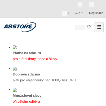
c
CZK
Registrace
z
☰
V
y
h
l
e
Platba na fakturu
d
pro státní firmy, obce a školy
a
t
Doprava zdarma
platí pro objednávky nad 1000,- bez DPH
Množstevní slevy
při větším odběru