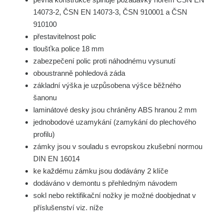
14073-2, ČSN EN 14073-3, ČSN 910001 a ČSN
910100
přestavitelnost polic
tloušťka police 18 mm
zabezpečení polic proti náhodnému vysunutí
oboustranně pohledová záda
základní výška je uzpůsobena výšce běžného
šanonu
laminátové desky jsou chráněny ABS hranou 2 mm
jednobodové uzamykání (zamykání do plechového
profilu)
zámky jsou v souladu s evropskou zkušební normou
DIN EN 16014
ke každému zámku jsou dodávány 2 klíče
dodáváno v demontu s přehledným návodem
sokl nebo rektifikační nožky je možné doobjednat v
příslušenství viz. níže