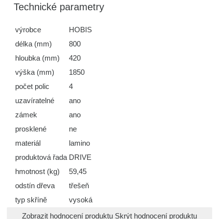
Technické parametry
výrobce
HOBIS
délka (mm)
800
hloubka (mm)
420
výška (mm)
1850
počet polic
4
uzavíratelné
ano
zámek
ano
prosklené
ne
materiál
lamino
produktová řada
DRIVE
hmotnost (kg)
59,45
odstín dřeva
třešeň
typ skříně
vysoká
Zobrazit hodnocení produktu
Skrýt hodnocení produktu