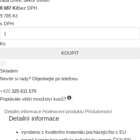
řada Drive, dekor třešeň
8 087 Kč
bez DPH
9 785 Kč
s DPH
Ks
KOUPIT
Skladem
Nevíte si rady? Objednejte po telefonu
+420
325 611 570
Poptáváte větší množství kusů?
Detailní informace
Hodnocení produktu
Příslušenství
Detailní informace
vyrobeno z kvalitního materiálu pocházejícího z EU
pevná konstrukce splňuje požadavky norem ČSN EN