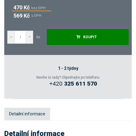
470 Kč
bez DPH
569 Kč
s DPH
ks
KOUPIT
Poptat
Zeptejte se odborníka
1 - 2 týdny
Nevíte si rady? Objednejte po telefonu
+420
325 611 570
Sdílet
Detailní informace
Detailní informace