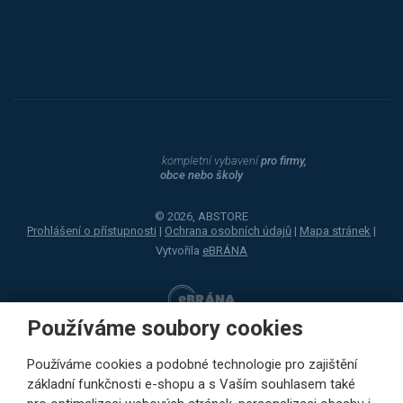
Dahle
kompletní vybavení
pro firmy,
obce nebo školy
© 2026, ABSTORE
Prohlášení o přístupnosti
|
Ochrana osobních údajů
|
Mapa stránek
|
Vytvořila
eBRÁNA
Používáme soubory cookies
Používáme cookies a podobné technologie pro zajištění
základní funkčnosti e-shopu a s Vaším souhlasem také