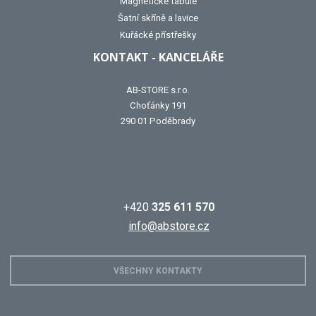
Magnetické tabule
Šatní skříně a lavice
Kuřácké přístřešky
KONTAKT - KANCELÁŘE
AB-STORE s.r.o.
Choťánky 191
290 01 Poděbrady
+420
325 611 570
info@abstore.cz
VŠECHNY KONTAKTY