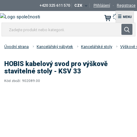
+420 325 611 570
CZK
Přihlášení
Registrace
☰
Z
V
a
y
d
h
e
Úvodní strana
Kancelářský nábytek
Kancelářské stoly
Výškově s
l
j
t
e
HOBIS kabelový svod pro výškově
e
d
stavitelné stoly - KSV 33
p
a
r
Kód zboží:
902089.00
t
K
o
ó
d
d
u
d
k
o
t
d
a
n
v
e
a
b
t