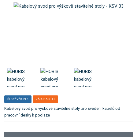
o
e
k
l
a
e
t
:
K
e
S
g
V
o
3
r
3
i
i
.
ČESKÝ VÝROBEK
ZÁRUKA 5 LET
Kabelový svod pro výškově stavitelné stoly pro svedení kabelů od
pracovní desky k podlaze