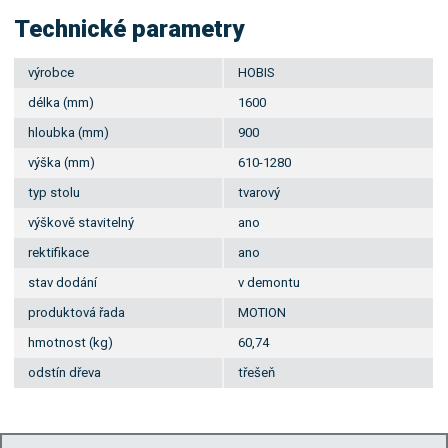
Technické parametry
výrobce
HOBIS
délka (mm)
1600
hloubka (mm)
900
výška (mm)
610-1280
typ stolu
tvarový
výškově stavitelný
ano
rektifikace
ano
stav dodání
v demontu
produktová řada
MOTION
hmotnost (kg)
60,74
odstín dřeva
třešeň