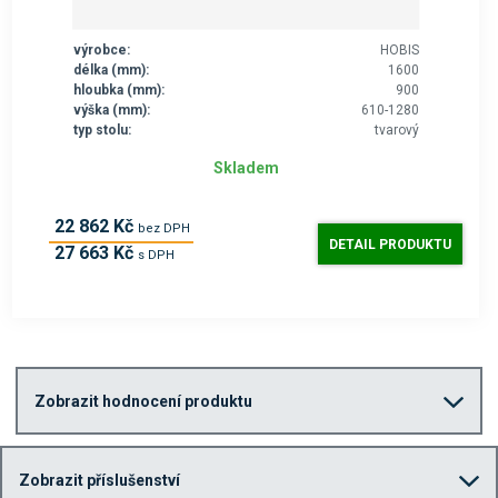
výrobce:
HOBIS
délka (mm):
1600
hloubka (mm):
900
výška (mm):
610-1280
typ stolu:
tvarový
Skladem
22 862 Kč
bez DPH
DETAIL PRODUKTU
27 663 Kč
s DPH
Zobrazit hodnocení produktu
Zobrazit příslušenství