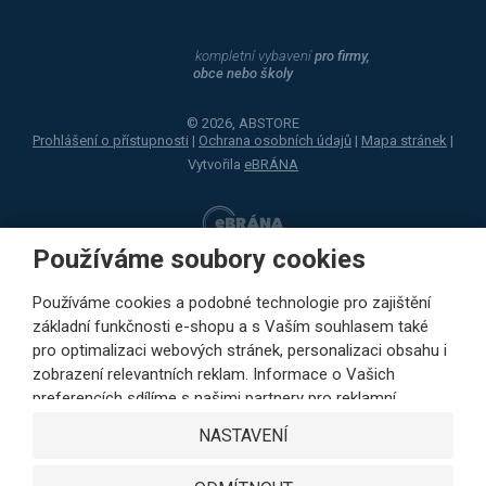
kompletní vybavení
pro firmy,
obce nebo školy
© 2026, ABSTORE
Prohlášení o přístupnosti
|
Ochrana osobních údajů
|
Mapa stránek
|
Vytvořila
eBRÁNA
Používáme soubory cookies
Používáme cookies a podobné technologie pro zajištění
základní funkčnosti e-shopu a s Vaším souhlasem také
pro optimalizaci webových stránek, personalizaci obsahu i
zobrazení relevantních reklam. Informace o Vašich
preferencích sdílíme s našimi partnery pro reklamní,
sociální sítě i podrobné analýzy pouze s Vaším souhlasem.
NASTAVENÍ
Partneři mohou tyto údaje v rámci personalizace reklamy
zkombinovat s dalšími daty, které jste jim poskytli při