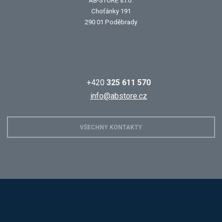
AB-STORE s.r.o.
Choťánky 191
290 01 Poděbrady
+420
325 611 570
info@abstore.cz
VŠECHNY KONTAKTY