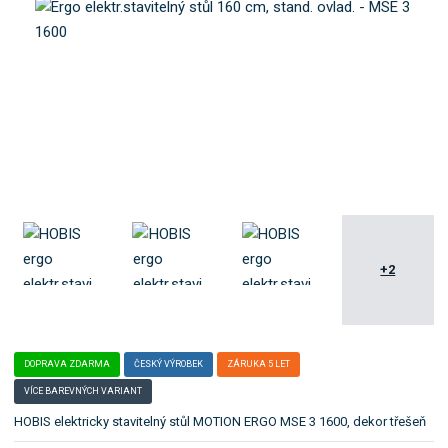
o
e
k
l
a
e
t
:
M
e
S
g
E
o
3
r
1
i
6
i
0
0
.
+2
DOPRAVA ZDARMA
ČESKÝ VÝROBEK
ZÁRUKA 5 LET
VÍCE BAREVNÝCH VARIANT
HOBIS elektricky stavitelný stůl MOTION ERGO MSE 3 1600, dekor třešeň