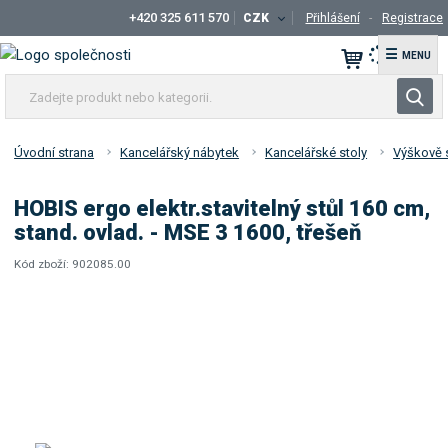
+420 325 611 570
CZK
Přihlášení
Registrace
☰
Z
V
a
y
d
h
e
Úvodní strana
Kancelářský nábytek
Kancelářské stoly
Výškově s
l
j
t
e
HOBIS ergo elektr.stavitelný stůl 160 cm,
e
d
stand. ovlad. - MSE 3 1600, třešeň
p
a
r
Kód zboží:
902085.00
t
K
o
ó
d
d
u
d
k
o
t
d
a
n
v
e
a
b
t