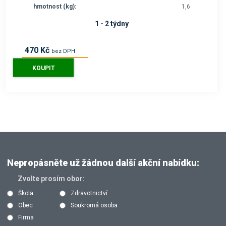
hmotnost (kg):
1,6
1 - 2 týdny
470 Kč
bez DPH
569 Kč
s DPH
KOUPIT
Nepropásněte už žádnou další akční nabídku:
Zvolte prosím obor:
Škola
Zdravotnictví
Obec
Soukromá osoba
Firma