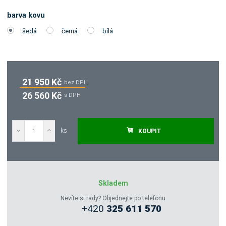
barva kovu
šedá
černá
bílá
21 950 Kč
bez DPH
26 560 Kč
s DPH
ks
KOUPIT
Poptat
Zeptejte se odborníka
Skladem
Nevíte si rady? Objednejte po telefonu
+420
325 611 570
Sdílet