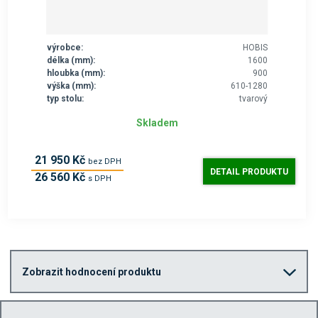
výrobce:
HOBIS
délka (mm):
1600
hloubka (mm):
900
výška (mm):
610-1280
typ stolu:
tvarový
Skladem
21 950 Kč
bez DPH
DETAIL PRODUKTU
26 560 Kč
s DPH
Zobrazit hodnocení produktu