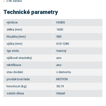
5 let záruka
Technické parametry
výrobce
HOBIS
délka (mm)
1600
hloubka (mm)
900
výška (mm)
610-1280
typ stolu
tvarový
výškově stavitelný
ano
rektifikace
ano
stav dodání
v demontu
produktová řada
MOTION
hmotnost (kg)
59,74
odstín dřeva
třešeň