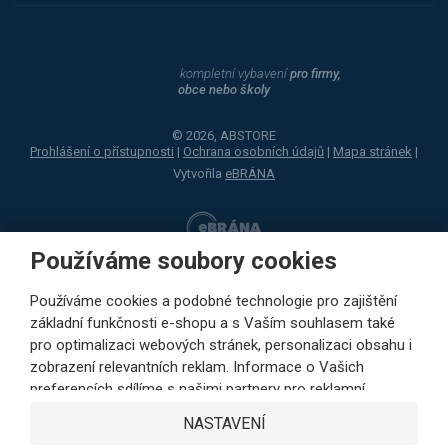
kompletní vybavení
pro firmy,
obce nebo školy
© 2026, ABSTORE
Prohlášení o přístupnosti
|
Ochrana osobních údajů
|
Mapa stránek
|
Vytvořila
eBRÁNA
Používáme soubory cookies
Používáme cookies a podobné technologie pro zajištění
základní funkčnosti e-shopu a s Vaším souhlasem také
pro optimalizaci webových stránek, personalizaci obsahu i
zobrazení relevantních reklam. Informace o Vašich
preferencích sdílíme s našimi partnery pro reklamní,
sociální sítě i podrobné analýzy pouze s Vaším souhlasem.
NASTAVENÍ
Partneři mohou tyto údaje v rámci personalizace reklamy