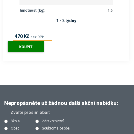
hmotnost (kg):
1,6
1 - 2 týdny
470 Kč
bez DPH
569 Kč
s DPH
KOUPIT
Nepropásněte už žádnou další akční nabídku:
Zvolte prosím obor:
Škola
Zdravotnictví
Obec
Soukromá osoba