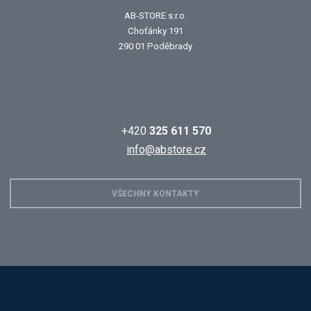
AB-STORE s.r.o.
Choťánky 191
290 01 Poděbrady
+420
325 611 570
info@abstore.cz
VŠECHNY KONTAKTY