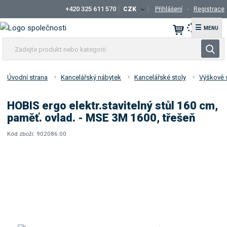
+420 325 611 570
CZK
Přihlášení
Registrace
☰
Z
V
a
y
d
h
e
Úvodní strana
Kancelářský nábytek
Kancelářské stoly
Výškově s
l
j
t
e
HOBIS ergo elektr.stavitelný stůl 160 cm,
e
d
paměť. ovlad. - MSE 3M 1600, třešeň
p
a
r
Kód zboží:
902086.00
t
K
o
ó
d
d
u
d
k
o
t
d
a
n
v
e
a
b
t