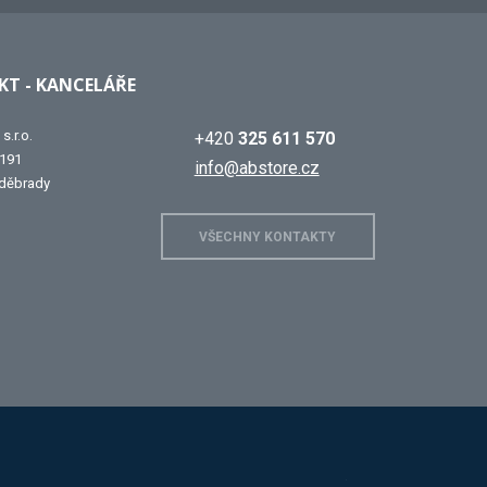
T - KANCELÁŘE
s.r.o.
+420
325 611 570
 191
info@abstore.cz
děbrady
VŠECHNY KONTAKTY
 D.
Mars
Triton