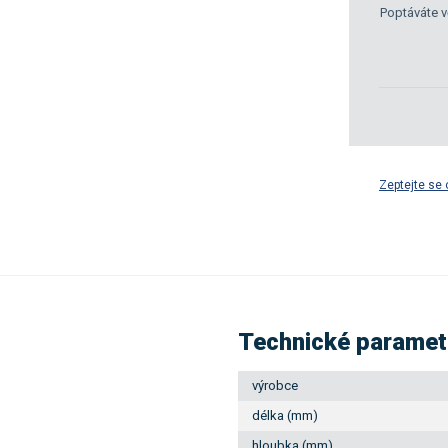
Poptáváte v
Zeptejte se 
Technické paramet
výrobce
délka (mm)
hloubka (mm)