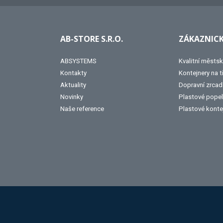
AB-STORE S.R.O.
ZÁKAZNICK
ABSYSTEMS
Kvalitní městsk
Kontakty
Kontejnery na 
Aktuality
Dopravní zrcad
Novinky
Plastové popel
Naše reference
Plastové konte
Hobis