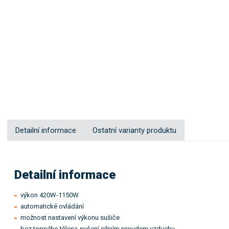
Detailní informace
Ostatní varianty produktu
Detailní informace
výkon 420W-1150W
automatické ovládání
možnost nastavení výkonu sušiče
bez topného tělesa-sušení silným proudem vzduchu