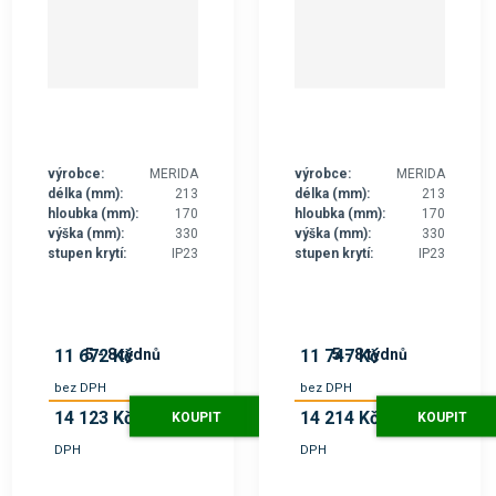
výrobce:
MERIDA
výrobce:
MERIDA
délka (mm):
213
délka (mm):
213
hloubka (mm):
170
hloubka (mm):
170
výška (mm):
330
výška (mm):
330
stupen krytí:
IP23
stupen krytí:
IP23
5 - 8 týdnů
5 - 8 týdnů
11 672 Kč
11 747 Kč
bez DPH
bez DPH
14 123 Kč
14 214 Kč
KOUPIT
KOUPIT
s
s
DPH
DPH