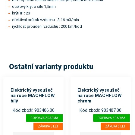
ocelový kryt o síle 1,5mm
krýtí IP : 23
efektivní průtok vzduchu : 3,16 m3/min
rychlost proudění vzduchu : 200 km/hod
Ostatní varianty produktu
Elektrický vysoušeč
Elektrický vysoušeč
na ruce MACHFLOW
na ruce MACHFLOW
bílý
chrom
Kód zboží: 903406.00
Kód zboží: 903407.00
DOPRAVA ZDARMA
DOPRAVA ZDARMA
ZÁRUKA 5 LET
ZÁRUKA 5 LET