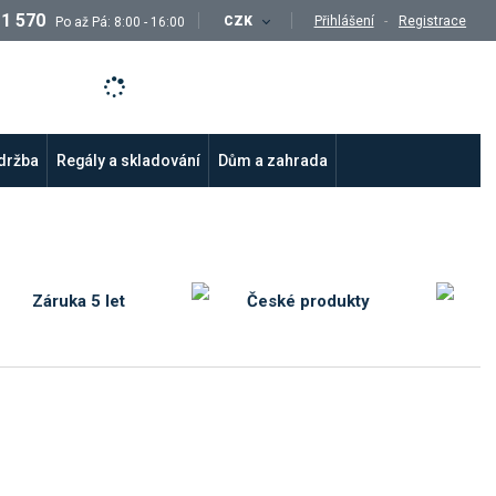
11 570
CZK
Přihlášení
Registrace
Po až Pá: 8:00 - 16:00
údržba
Regály a skladování
Dům a zahrada
Záruka 5 let
České produkty