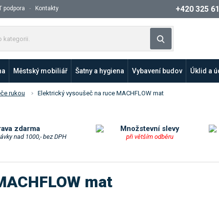
+420 325 6
T podpora
Kontakty
Z
Vyhledat
a
d
e
na
Městský mobiliář
Šatny a hygiena
Vybavení budov
Úklid a 
j
t
če rukou
Elektrický vysoušeč na ruce MACHFLOW mat
e
p
r
o
rava zdarma
Množstevní slevy
návky nad 1000,- bez DPH
při větším odběru
d
u
k
t
e MACHFLOW mat
n
e
b
o