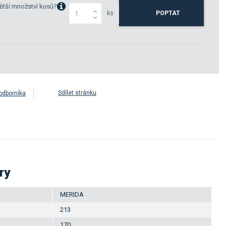
ětší množství kusů?
ks
POPTAT
Sdílet stránku
odborníka
ry
MERIDA
213
170