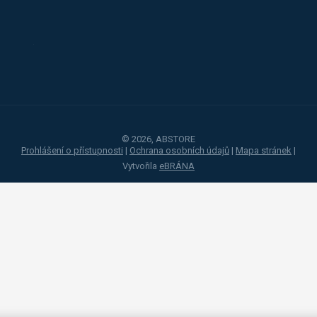
Toyota
Procity
© 2026, ABSTORE
Prohlášení o přístupnosti
|
Ochrana osobních údajů
|
Mapa stránek
|
Vytvořila
eBRÁNA