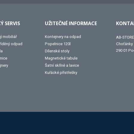
Ý SERVIS
UŽITEČNÉ INFORMACE
KONTAK
ý mobiliář
Kontejnery na odpad
AB-STORE 
tříděný odpad
Popelnice 120l
Choťánky
290 01 Po
la
Dílenské stoly
nice
Magnetické tabule
jnery
Šatní skříně a lavice
Kuřácké přístřešky
Alba
Kovos
Jansen