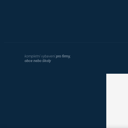
kompletní vybavení
pro firmy,
obce nebo školy