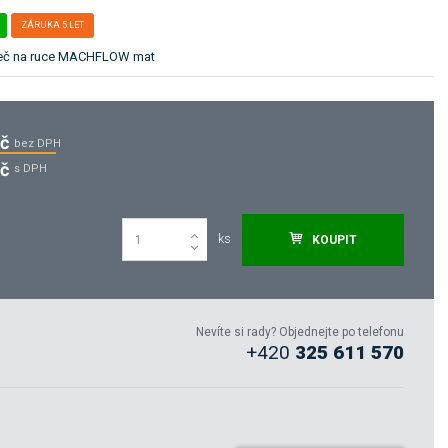
ZÁRUKA 5 LET
šeč na ruce MACHFLOW mat
Kč
bez DPH
Kč
s DPH
ks
KOUPIT
Nevíte si rady? Objednejte po telefonu
+420
325 611 570