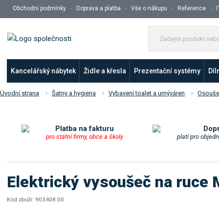
Obchodní podmínky
Doprava a platba
Vše o nákupu
Reference
I
Kancelářský nábytek
Židle a křesla
Prezentační systémy
Díl
Úvodní strana
Šatny a hygiena
Vybavení toalet a umýváren
Osouše
Platba na fakturu
Dop
pro státní firmy, obce a školy
platí pro objed
Elektrický vysoušeč na ruc
Kód zboží:
903408.00
K
ó
K