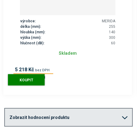
výrobce:
MERIDA
délka (mm):
255
hloubka (mm):
140
výška (mm):
300
hlučnost (dB):
60
Skladem
5 218 Kč
bez DPH
6 314 Kč
s DPH
KOUPIT
Zobrazit hodnocení produktu