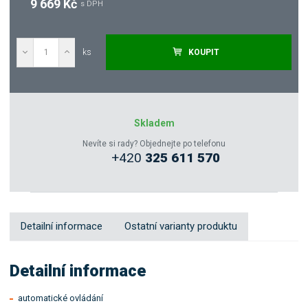
9 669 Kč
s DPH
ks
KOUPIT
Poptat
Zeptejte se odborníka
Skladem
Nevíte si rady? Objednejte po telefonu
+420
325 611 570
Sdílet
Detailní informace
Ostatní varianty produktu
Detailní informace
automatické ovládání