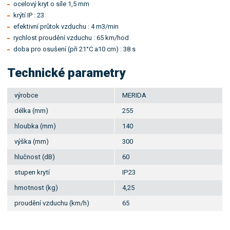
ocelový kryt o síle 1,5 mm
krýtí IP : 23
efektivní průtok vzduchu : 4 m3/min
rychlost proudění vzduchu : 65 km/hod
doba pro osušení (při 21°C a10 cm) : 38 s
Technické parametry
výrobce
MERIDA
délka (mm)
255
hloubka (mm)
140
výška (mm)
300
hlučnost (dB)
60
stupen krytí
IP23
hmotnost (kg)
4,25
proudění vzduchu (km/h)
65