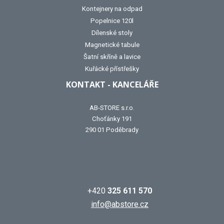
Kontejnery na odpad
Popelnice 120l
Dílenské stoly
Magnetické tabule
Šatní skříně a lavice
Kuřácké přístřešky
KONTAKT - KANCELÁŘE
AB-STORE s.r.o.
Choťánky 191
290 01 Poděbrady
+420
325 611 570
info@abstore.cz