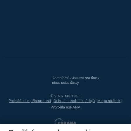
Procity
Dahle
kompletní vybavení
pro firmy,
obce nebo školy
© 2026, ABSTORE
Prohlášení o přístupnosti
|
Ochrana osobních údajů
|
Mapa stránek
|
Vytvořila
eBRÁNA