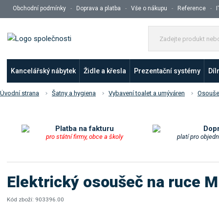
Obchodní podmínky
Doprava a platba
Vše o nákupu
Reference
I
Kancelářský nábytek
Židle a křesla
Prezentační systémy
Díl
Úvodní strana
Šatny a hygiena
Vybavení toalet a umýváren
Osouše
Platba na fakturu
Dop
pro státní firmy, obce a školy
platí pro objed
Elektrický osoušeč na ruce
Kód zboží:
903396.00
K
ó
K