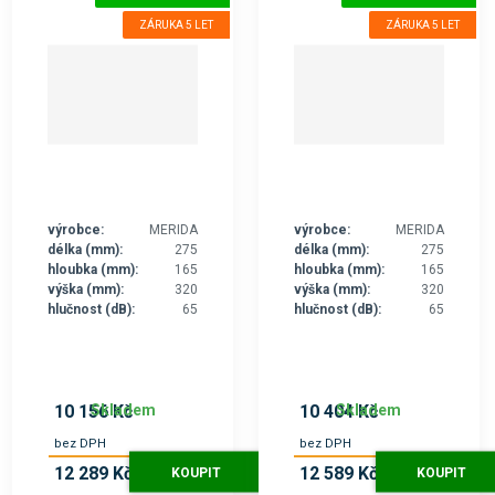
ZÁRUKA 5 LET
ZÁRUKA 5 LET
výrobce:
MERIDA
výrobce:
MERIDA
délka (mm):
275
délka (mm):
275
hloubka (mm):
165
hloubka (mm):
165
výška (mm):
320
výška (mm):
320
hlučnost (dB):
65
hlučnost (dB):
65
Skladem
Skladem
10 156 Kč
10 404 Kč
bez DPH
bez DPH
12 289 Kč
12 589 Kč
KOUPIT
KOUPIT
s
s