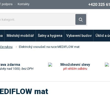
+420 325 6
T podpora
Kontakty
Z
Vyhledat
a
d
e
na
Městský mobiliář
Šatny a hygiena
Vybavení budov
Úklid a 
j
t
če rukou
Elektrický osoušeč na ruce MEDIFLOW mat
e
p
r
o
rava zdarma
Množstevní slevy
návky nad 1000,- bez DPH
při větším odběru
d
u
k
t
 MEDIFLOW mat
n
e
b
o