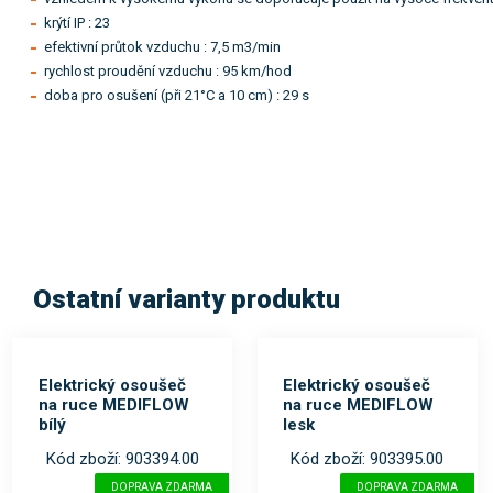
krýtí IP : 23
efektivní průtok vzduchu : 7,5 m3/min
rychlost proudění vzduchu : 95 km/hod
doba pro osušení (při 21°C a 10 cm) : 29 s
Ostatní varianty produktu
Elektrický osoušeč
Elektrický osoušeč
na ruce MEDIFLOW
na ruce MEDIFLOW
bílý
lesk
Kód zboží: 903394.00
Kód zboží: 903395.00
DOPRAVA ZDARMA
DOPRAVA ZDARMA