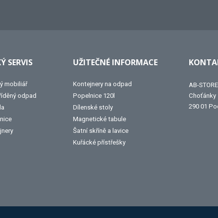
Ý SERVIS
UŽITEČNÉ INFORMACE
KONTAK
ý mobiliář
Kontejnery na odpad
AB-STORE 
tříděný odpad
Popelnice 120l
Choťánky
290 01 Po
la
Dílenské stoly
nice
Magnetické tabule
jnery
Šatní skříně a lavice
Kuřácké přístřešky