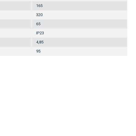
165
320
65
IP23
4,85
95