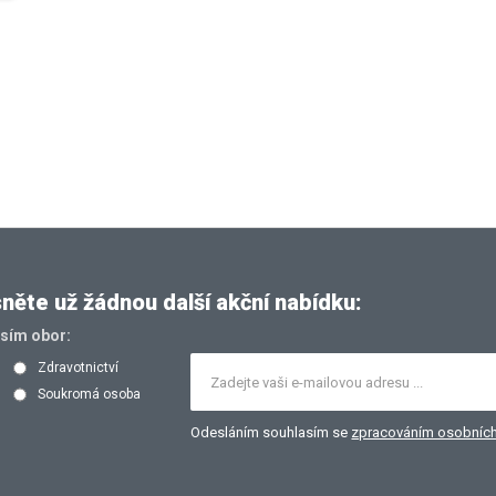
ěte už žádnou další akční nabídku:
osím obor:
Zdravotnictví
Soukromá osoba
Odesláním souhlasím se
zpracováním osobních