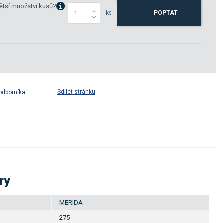
ětší množství kusů?
ks
POPTAT
Sdílet stránku
odborníka
ry
MERIDA
275