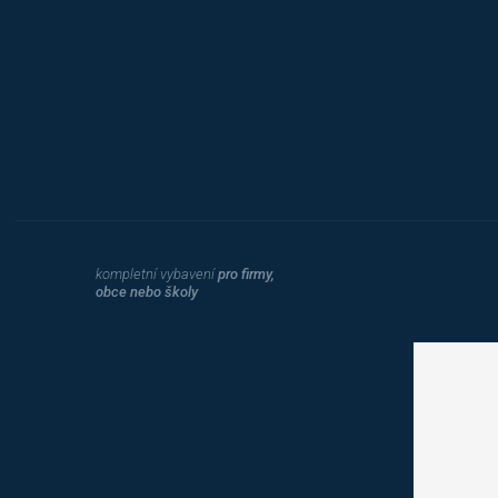
Hobis
kompletní vybavení
pro firmy,
obce nebo školy