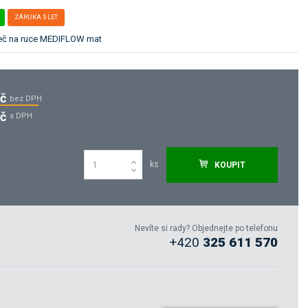
ZÁRUKA 5 LET
šeč na ruce MEDIFLOW mat
Kč
bez DPH
Kč
s DPH
ks
KOUPIT
Nevíte si rady? Objednejte po telefonu
+420
325 611 570