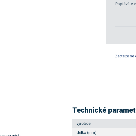
Poptáváte v
Zeptejte se 
Technické paramet
výrobce
délka (mm)
tovaná místa