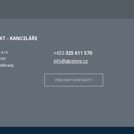
T - KANCELÁŘE
s.r.o.
+420
325 611 570
 191
info@abstore.cz
děbrady
VŠECHNY KONTAKTY