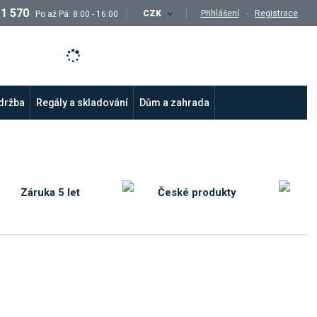
11 570
CZK
Přihlášení
Registrace
Po až Pá: 8:00 - 16:00
údržba
Regály a skladování
Dům a zahrada
Záruka 5 let
České produkty