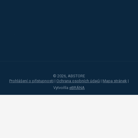
Alba
Kovos
Jansen
Toyota
Procity
© 2026, ABSTORE
Prohlášení o přístupnosti
|
Ochrana osobních údajů
|
Mapa stránek
|
Vytvořila
eBRÁNA