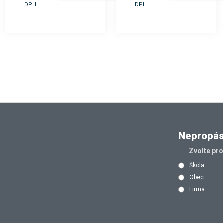
DPH
DPH
Nepropásn
Zvolte pr
Škola
Obec
Firma