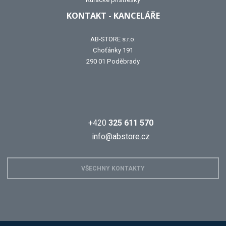
KONTAKT - KANCELÁŘE
AB-STORE s.r.o.
Choťánky 191
290 01 Poděbrady
+420
325 611 570
info@abstore.cz
VŠECHNY KONTAKTY