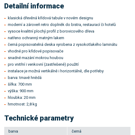
Detailní informace
klasická dřevěná křídová tabule v novém designu
moderní a zároveň retro doplněk do bistra, restaurací či hotelů
vysoce kvalitní plochý profil z borovicového dřeva
natřeno ochranný matným lakem
černá popisovatelná deska vyrobena z vysokotlakého laminátu
vhodné pro křídové popisovače
snadné mazání mokrou houbou
pro vnitřní i venkovní (zastřešené) použití
instalace je možná vertikálně i horizontálně, dle potřeby
barva: tmavě hnědá
šířka: 700 mm
výška: 900 mm
hloubka: 20 mm
hmotnost: 2,8 kg
Technické parametry
barva
černá