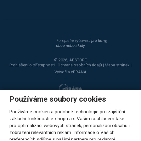
kompletní vybavení
pro firmy,
obce nebo školy
© 2026, ABSTORE
Prohlášení o přístupnosti
|
Ochrana osobních údajů
|
Mapa stránek
|
Vytvořila
eBRÁNA
Používáme soubory cookies
Používáme cookies a podobné technologie pro zajištění
základní funkčnosti e-shopu a s Vaším souhlasem také
pro optimalizaci webových stránek, personalizaci obsahu i
zobrazení relevantních reklam. Informace o Vašich
preferencích sdílíme s našimi partnery pro reklamní,