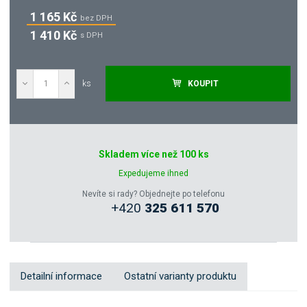
1 165 Kč
bez DPH
1 410 Kč
s DPH
ks
KOUPIT
Poptat
Skladem více než 100 ks
Zeptejte se odborníka
Expedujeme ihned
Nevíte si rady? Objednejte po telefonu
+420
325 611 570
Sdílet
Detailní informace
Ostatní varianty produktu