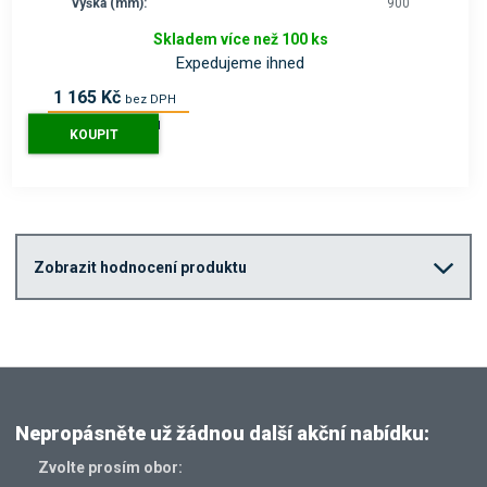
výška (mm):
900
Skladem více než 100 ks
Expedujeme ihned
1 165 Kč
bez DPH
1 410 Kč
s DPH
KOUPIT
Zobrazit hodnocení produktu
Nepropásněte už žádnou další akční nabídku:
Zvolte prosím obor: