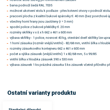
barva podnoží šedá RAL 7035
možnost ukotvení stolu k podlaze - přes kotevní otvory v podnoží stol
pracovní plocha z kvalitní bukové spárovky tl. 40 mm (bez povrchové ú
všechny horní hrany jsou zaobleny (r = 3 mm)
spodní police z bukové překližky tl. 20 mm
rozměry skříňky v x š x h 662 x 461 x 600 mm
výbava skříňky - 1 police, nosnost 40 kg, otevírání dveří skříňky lze upr
1 horní zásuvka (rozměr vnější/vnitřní) - 82/68 mm, vnitřní šířka x hl
rozměry zásuvkového kontejneru 662 x 461 x 600 mm
počet a výška zásuvek (vnější/vnitřní) 1 x 82/68 mm, 5 x 99/85
vnitřní šířka x hloubka zásuvek 390 x 530 mm
výbava zásuvek 1 ks prázdná zásuvka 5 ks zásuvek včetně příčného př
Ostatní varianty produktu
Stavitelný dílenský