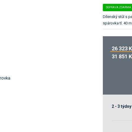
k
DOPRAVA ZDARMA
a
t
Dílenský stůl s 
e
spárovka tl. 40 m
g
o
r
26 323 
i
i
31 851 
.
2 - 3 týdny