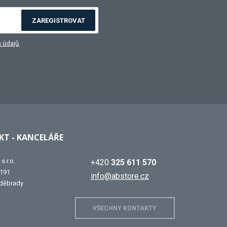
ZAREGISTROVAT
 údajů
.
T - KANCELÁŘE
s.r.o.
+420
325 611 570
 191
info@abstore.cz
děbrady
VŠECHNY KONTAKTY