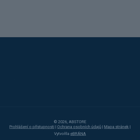
Alba
Kovos
Jansen
Toyota
Procity
© 2026, ABSTORE
Prohlášení o přístupnosti
|
Ochrana osobních údajů
|
Mapa stránek
|
Vytvořila
eBRÁNA