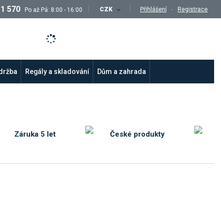
11 570
CZK
Přihlášení
Registrace
Po až Pá: 8:00 - 16:00
údržba
Regály a skladování
Dům a zahrada
Záruka 5 let
České produkty