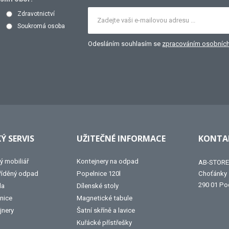
Zdravotnictví
Soukromá osoba
Odesláním souhlasím se
zpracováním osobních
Ý SERVIS
UŽITEČNÉ INFORMACE
KONTAK
ý mobiliář
Kontejnery na odpad
AB-STORE 
tříděný odpad
Popelnice 120l
Choťánky
290 01 Po
la
Dílenské stoly
nice
Magnetické tabule
jnery
Šatní skříně a lavice
Kuřácké přístřešky