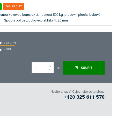
ZÁRUKA 5 LET
pevnou kovovou konstrukcí, nosnost 500 kg, pracovní plocha buková
m. Spodní police z bukové překližky tl. 20 mm
Kč
bez DPH
Kč
s DPH
ks
KOUPIT
Nevíte si rady? Objednejte po telefonu
+420
325 611 570