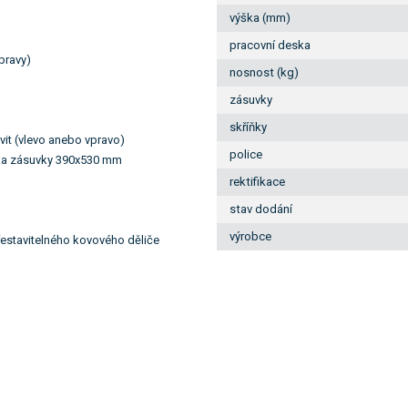
výška (mm)
u
pracovní deska
pravy)
nosnost (kg)
zásuvky
skříňky
avit (vlevo anebo vpravo)
police
oubka zásuvky 390x530 mm
rektifikace
stav dodání
výrobce
estavitelného kovového děliče