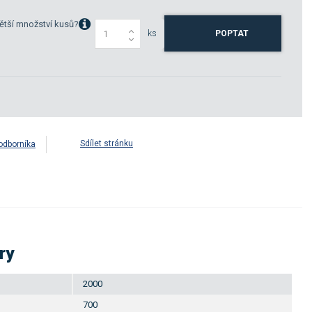
ětší množství kusů?
ks
POPTAT
Sdílet stránku
odborníka
ry
2000
700