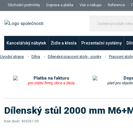
Obchodní podmínky
Doprava a platba
Vše o nákupu
Reference
I
Kancelářský nábytek
Židle a křesla
Prezentační systémy
Díl
Úvodní strana
Dílna
Dílenské pracovní stoly - ponky
Pracovní stoly
Platba na fakturu
Dop
pro státní firmy, obce a školy
platí pro objed
Dílenský stůl 2000 mm M6+M
Kód zboží:
903267.00
K