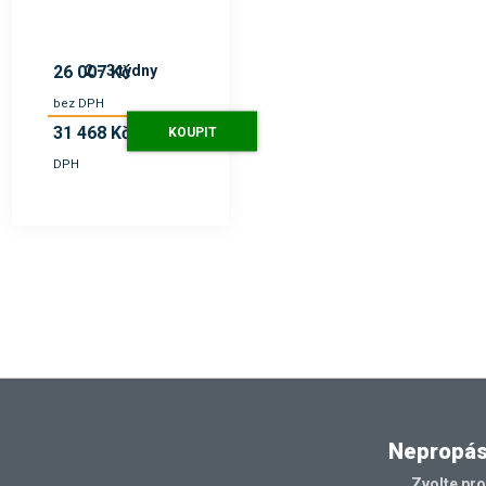
2 - 3 týdny
26 007 Kč
bez DPH
31 468 Kč
KOUPIT
s
DPH
Nepropásn
Zvolte pr