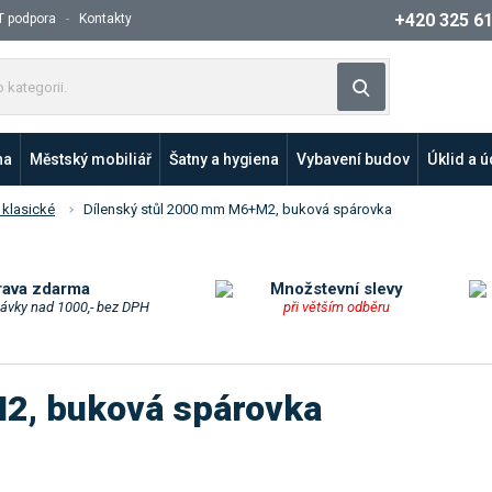
+420 325 6
T podpora
Kontakty
Z
Vyhledat
a
d
e
na
Městský mobiliář
Šatny a hygiena
Vybavení budov
Úklid a 
j
t
 klasické
Dílenský stůl 2000 mm M6+M2, buková spárovka
e
p
r
o
rava zdarma
Množstevní slevy
návky nad 1000,- bez DPH
při větším odběru
d
u
k
t
2, buková spárovka
n
e
b
o