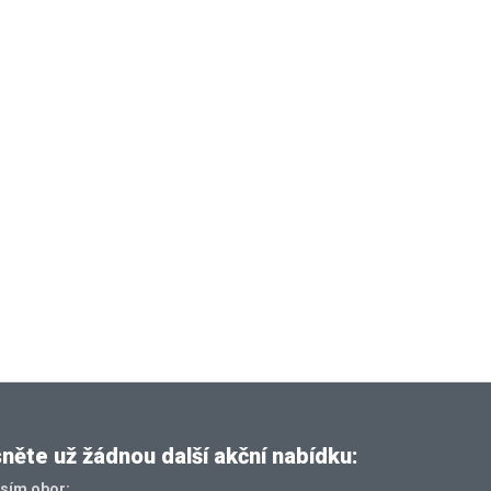
ěte už žádnou další akční nabídku:
osím obor: