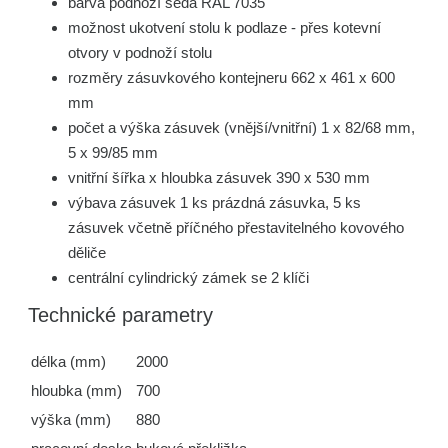
barva podnoží šedá RAL 7035
možnost ukotvení stolu k podlaze - přes kotevní
otvory v podnoží stolu
rozměry zásuvkového kontejneru 662 x 461 x 600
mm
počet a výška zásuvek (vnější/vnitřní) 1 x 82/68 mm,
5 x 99/85 mm
vnitřní šířka x hloubka zásuvek 390 x 530 mm
výbava zásuvek 1 ks prázdná zásuvka, 5 ks
zásuvek včetně příčného přestavitelného kovového
děliče
centrální cylindrický zámek se 2 klíči
Technické parametry
délka (mm)
2000
hloubka (mm)
700
výška (mm)
880