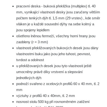
pracovní deska - buková překližka (multiplex) tl. 40
mm, vynikající vlastnosti desky jsou zaručeny větším
počtem tenkých dýh tl. 1,5 mm (29 vrstev) , kde směr
vláken je u každé sousední dýhy na sebe kolmý a
jsou spojeny lepidlem
ošetřeno lněnou fermeží, všechny horní hrany jsou
zaobleny (r = 3 mm)
vlastnosti překližovaných bukových desek jsou dány
vlastnostmi buku jako jsou jeho tuhost, pevnost,
tvrdost a odolnost
u překližovaných desek jsou tyto vlastnosti ještě
umocněny právě díky vrstvení a slepování
jednotlivých dýh
podnoží svařeno z ocelových profilů 60 x 40 mm, tl. 2
mm
výztuhy z profilů 40 x 40mm, tl. 2 mm
nosnost stolu 500 kg při rovnoměrném zatížení