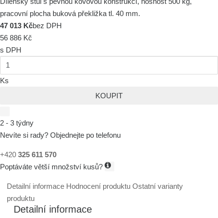
Dílenský stůl s pevnou kovovou konstrukcí, nosnost 500 kg,
pracovní plocha buková překližka tl. 40 mm.
47 013 Kč
bez DPH
56 886 Kč
s DPH
Ks
KOUPIT
2 - 3 týdny
Nevíte si rady? Objednejte po telefonu
+420
325 611 570
Poptáváte větší množství kusů?
Detailní informace
Hodnocení produktu
Ostatní varianty
produktu
Detailní informace