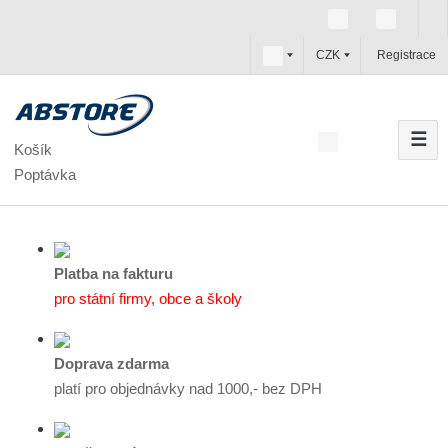
c
CZK
Registrace
z
☰
V
Košík
y
Poptávka
h
l
e
d
Platba na fakturu
a
pro státní firmy, obce a školy
t
Doprava zdarma
platí pro objednávky nad 1000,- bez DPH