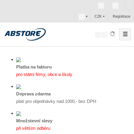
c
CZK
Registrace
z
☰
V
y
h
l
e
Platba na fakturu
d
pro státní firmy, obce a školy
a
t
Doprava zdarma
platí pro objednávky nad 1000,- bez DPH
Množstevní slevy
při větším odběru