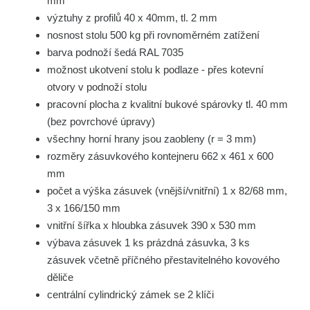
mm
výztuhy z profilů 40 x 40mm, tl. 2 mm
nosnost stolu 500 kg při rovnoměrném zatížení
barva podnoží šedá RAL 7035
možnost ukotvení stolu k podlaze - přes kotevní
otvory v podnoží stolu
pracovní plocha z kvalitní bukové spárovky tl. 40 mm
(bez povrchové úpravy)
všechny horní hrany jsou zaobleny (r = 3 mm)
rozměry zásuvkového kontejneru 662 x 461 x 600
mm
počet a výška zásuvek (vnější/vnitřní) 1 x 82/68 mm,
3 x 166/150 mm
vnitřní šířka x hloubka zásuvek 390 x 530 mm
výbava zásuvek 1 ks prázdná zásuvka, 3 ks
zásuvek včetně příčného přestavitelného kovového
děliče
centrální cylindrický zámek se 2 klíči