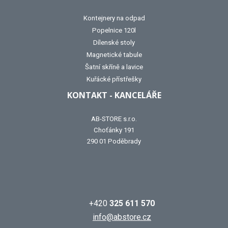
Kontejnery na odpad
Popelnice 120l
Dílenské stoly
Magnetické tabule
Šatní skříně a lavice
Kuřácké přístřešky
KONTAKT - KANCELÁŘE
AB-STORE s.r.o.
Choťánky 191
290 01 Poděbrady
+420
325 611 570
info@abstore.cz