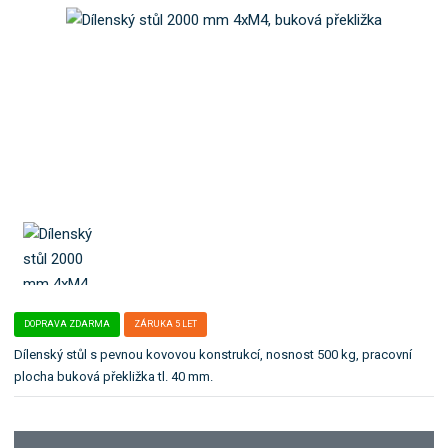
o
e
k
l
a
e
t
:
F
e
A
g
2
o
0
r
0
i
4
i
M
4
.
_
P
B
DOPRAVA ZDARMA
ZÁRUKA 5 LET
Dílenský stůl s pevnou kovovou konstrukcí, nosnost 500 kg, pracovní
plocha buková překližka tl. 40 mm.