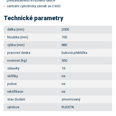
přestavitelného kovového děliče
centrální cylindrický zámek se 2 klíči
Technické parametry
délka (mm)
2000
hloubka (mm)
700
výška (mm)
880
pracovní deska
buková překližka
nosnost (kg)
500
zásuvky
16
skříňky
ne
police
ne
rektifikace
ne
stav dodání
smontovaný
výrobce
RUDETA