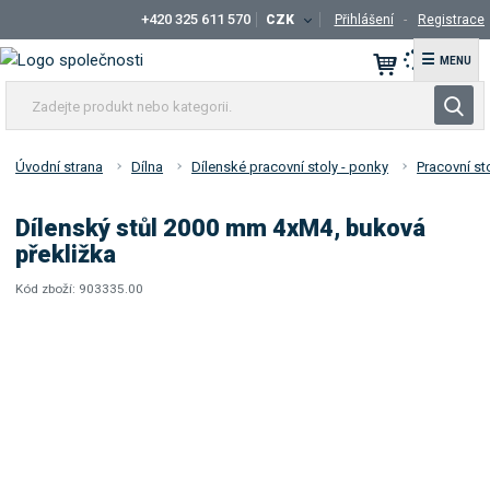
+420 325 611 570
CZK
Přihlášení
Registrace
☰
Z
V
a
y
d
h
e
Úvodní strana
Dílna
Dílenské pracovní stoly - ponky
Pracovní st
l
j
t
e
Dílenský stůl 2000 mm 4xM4, buková
e
d
překližka
p
a
r
Kód zboží:
903335.00
t
K
o
ó
d
d
u
d
k
o
t
d
a
n
v
e
a
b
t