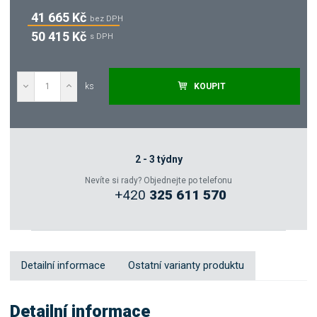
41 665 Kč
bez DPH
50 415 Kč
s DPH
ks
KOUPIT
Poptat
Zeptejte se odborníka
2 - 3 týdny
Nevíte si rady? Objednejte po telefonu
+420
325 611 570
Sdílet
Detailní informace
Ostatní varianty produktu
Detailní informace