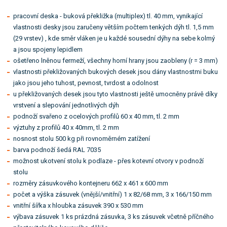
pracovní deska - buková překližka (multiplex) tl. 40 mm, vynikající
vlastnosti desky jsou zaručeny větším počtem tenkých dýh tl. 1,5 mm
(29 vrstev) , kde směr vláken je u každé sousední dýhy na sebe kolmý
a jsou spojeny lepidlem
ošetřeno lněnou fermeží, všechny horní hrany jsou zaobleny (r = 3 mm)
vlastnosti překližovaných bukových desek jsou dány vlastnostmi buku
jako jsou jeho tuhost, pevnost, tvrdost a odolnost
u překližovaných desek jsou tyto vlastnosti ještě umocněny právě díky
vrstvení a slepování jednotlivých dýh
podnoží svařeno z ocelových profilů 60 x 40 mm, tl. 2 mm
výztuhy z profilů 40 x 40mm, tl. 2 mm
nosnost stolu 500 kg při rovnoměrném zatížení
barva podnoží šedá RAL 7035
možnost ukotvení stolu k podlaze - přes kotevní otvory v podnoží
stolu
rozměry zásuvkového kontejneru 662 x 461 x 600 mm
počet a výška zásuvek (vnější/vnitřní) 1 x 82/68 mm, 3 x 166/150 mm
vnitřní šířka x hloubka zásuvek 390 x 530 mm
výbava zásuvek 1 ks prázdná zásuvka, 3 ks zásuvek včetně příčného