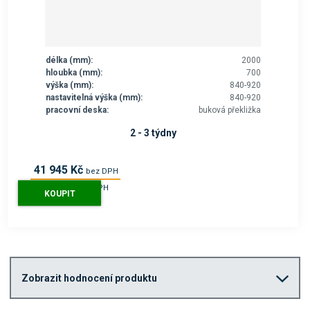
délka (mm):
2000
hloubka (mm):
700
výška (mm):
840-920
nastavitelná výška (mm):
840-920
pracovní deska:
buková překližka
2 - 3 týdny
41 945 Kč
bez DPH
50 753 Kč
s DPH
KOUPIT
Zobrazit hodnocení produktu