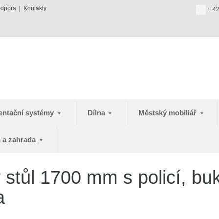
odpora
Kontakty
+42
entační systémy
Dílna
Městský mobiliář
 a zahrada
 stůl 1700 mm s policí, bu
a