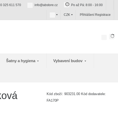
0 325 611 570
info@abstore.cz
Po až Pá: 8:00 - 16:00
c
CZK
Přihlášení
Registrace
z
Šatny a hygiena
Vybavení budov
ková
Kód zboží:
903231.00
Kód dodavatele:
FA170P