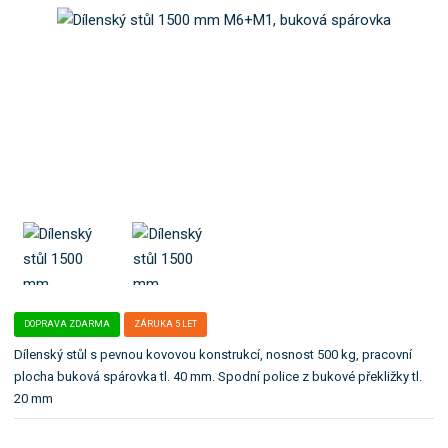
o
e
k
l
a
e
t
:
F
e
A
g
1
o
5
r
0
i
M
i
6
M
.
1
P
DOPRAVA ZDARMA
ZÁRUKA 5 LET
Dílenský stůl s pevnou kovovou konstrukcí, nosnost 500 kg, pracovní
plocha buková spárovka tl. 40 mm. Spodní police z bukové překližky tl.
20 mm