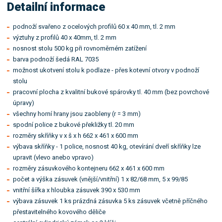
Detailní informace
podnoží svařeno z ocelových profilů 60 x 40 mm, tl. 2 mm
výztuhy z profilů 40 x 40mm, tl. 2 mm
nosnost stolu 500 kg při rovnoměrném zatížení
barva podnoží šedá RAL 7035
možnost ukotvení stolu k podlaze - přes kotevní otvory v podnoží
stolu
pracovní plocha z kvalitní bukové spárovky tl. 40 mm (bez povrchové
úpravy)
všechny horní hrany jsou zaobleny (r = 3 mm)
spodní police z bukové překližky tl. 20 mm
rozměry skříňky v x š x h 662 x 461 x 600 mm
výbava skříňky - 1 police, nosnost 40 kg, otevírání dveří skříňky lze
upravit (vlevo anebo vpravo)
rozměry zásuvkového kontejneru 662 x 461 x 600 mm
počet a výška zásuvek (vnější/vnitřní) 1 x 82/68 mm, 5 x 99/85
vnitřní šířka x hloubka zásuvek 390 x 530 mm
výbava zásuvek 1 ks prázdná zásuvka 5 ks zásuvek včetně příčného
přestavitelného kovového děliče