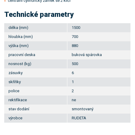
centrální cylindrický zámek se 2 klíči
Technické parametry
délka (mm)
1500
hloubka (mm)
700
výška (mm)
880
pracovní deska
buková spárovka
nosnost (kg)
500
zásuvky
6
skříňky
1
police
2
rektifikace
ne
stav dodání
smontovaný
výrobce
RUDETA