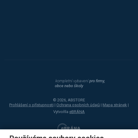
Procity
Dahle
kompletní vybavení
pro firmy,
obce nebo školy
© 2026, ABSTORE
Prohlášení o přístupnosti
|
Ochrana osobních údajů
|
Mapa stránek
|
Vytvořila
eBRÁNA