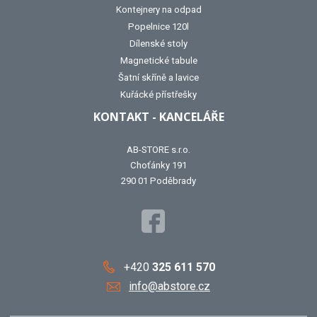
Kontejnery na odpad
Popelnice 120l
Dílenské stoly
Magnetické tabule
Šatní skříně a lavice
Kuřácké přístřešky
KONTAKT - KANCELÁŘE
AB-STORE s.r.o.
Choťánky 191
290 01 Poděbrady
+420
325 611 570
info@abstore.cz