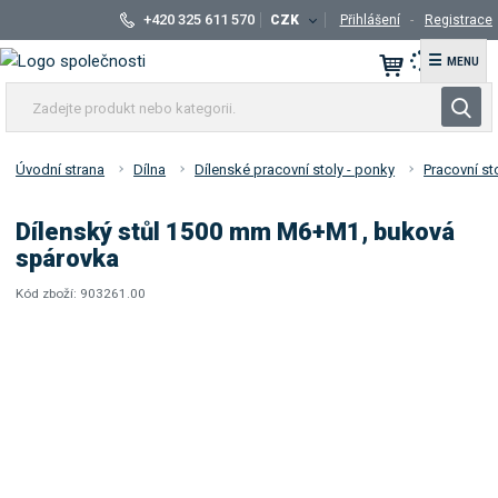
+420 325 611 570
CZK
Přihlášení
Registrace
☰
Z
V
a
y
d
h
e
Úvodní strana
Dílna
Dílenské pracovní stoly - ponky
Pracovní st
l
j
t
e
Dílenský stůl 1500 mm M6+M1, buková
e
d
spárovka
p
a
r
Kód zboží:
903261.00
t
K
o
ó
d
d
u
d
k
o
t
d
a
n
v
e
a
b
t