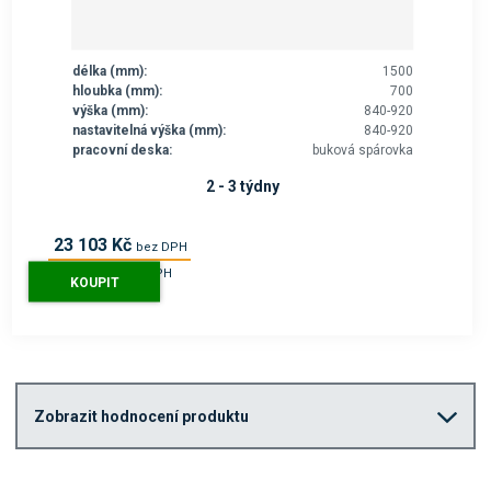
délka (mm):
1500
hloubka (mm):
700
výška (mm):
840-920
nastavitelná výška (mm):
840-920
pracovní deska:
buková spárovka
2 - 3 týdny
23 103 Kč
bez DPH
27 955 Kč
s DPH
KOUPIT
Zobrazit hodnocení produktu