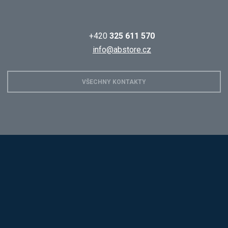
+420
325 611 570
info@abstore.cz
VŠECHNY KONTAKTY
Hobis
Alba
Kovos