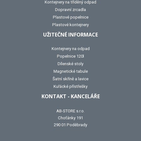
Kontejnery na tříděný odpad
Dopravní zrcadla
Plastové popelnice
Plastové kontejnery
UŽITEČNÉ INFORMACE
Kontejnery na odpad
Popelnice 120l
Dílenské stoly
Magnetické tabule
Šatní skříně a lavice
Kuřácké přístřešky
KONTAKT - KANCELÁŘE
AB-STORE s.r.o.
Choťánky 191
290 01 Poděbrady