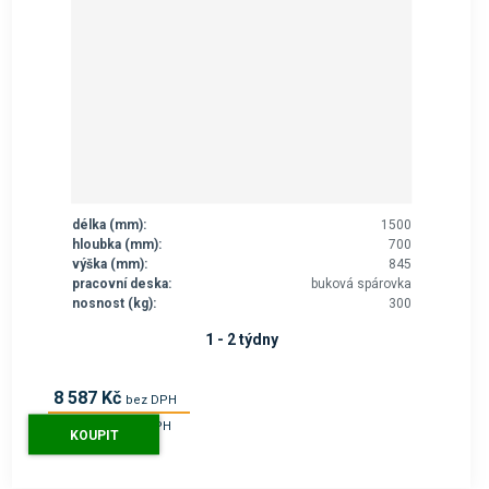
délka (mm):
1500
hloubka (mm):
700
výška (mm):
845
pracovní deska:
buková spárovka
nosnost (kg):
300
1 - 2 týdny
8 587 Kč
bez DPH
10 390 Kč
s DPH
KOUPIT