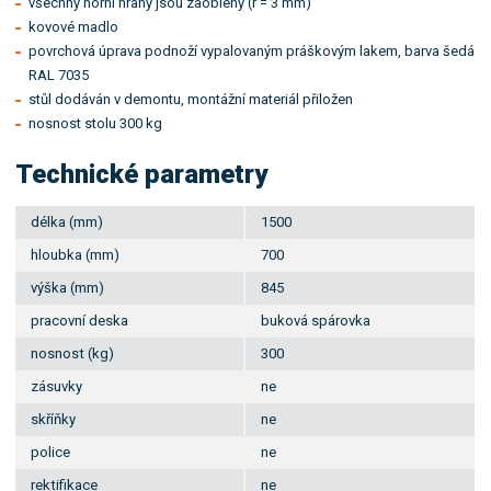
všechny horní hrany jsou zaobleny (r = 3 mm)
kovové madlo
povrchová úprava podnoží vypalovaným práškovým lakem, barva šedá
RAL 7035
stůl dodáván v demontu, montážní materiál přiložen
nosnost stolu 300 kg
Technické parametry
délka (mm)
1500
hloubka (mm)
700
výška (mm)
845
pracovní deska
buková spárovka
nosnost (kg)
300
zásuvky
ne
skříňky
ne
police
ne
rektifikace
ne