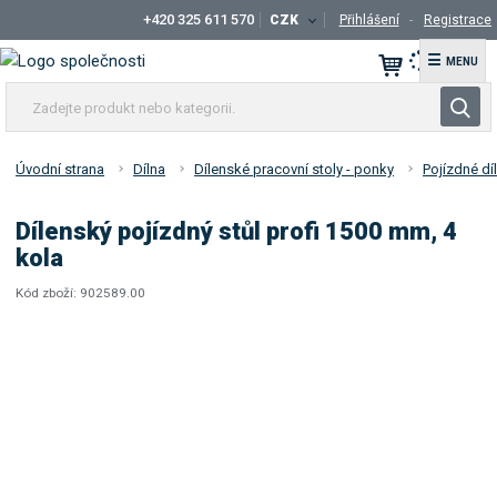
+420 325 611 570
CZK
Přihlášení
Registrace
☰
Z
V
a
y
d
h
e
Úvodní strana
Dílna
Dílenské pracovní stoly - ponky
Pojízdné dí
l
j
t
e
Dílenský pojízdný stůl profi 1500 mm, 4
e
d
kola
p
a
r
Kód zboží:
902589.00
t
K
o
ó
d
d
u
d
k
o
t
d
a
n
v
e
a
b
t