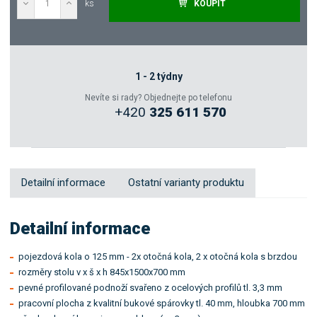
ks
KOUPIT
Poptat
Zeptejte se odborníka
1 - 2 týdny
Nevíte si rady? Objednejte po telefonu
+420
325 611 570
Sdílet
Detailní informace
Ostatní varianty produktu
Detailní informace
pojezdová kola o 125 mm - 2x otočná kola, 2 x otočná kola s brzdou
rozměry stolu v x š x h 845x1500x700 mm
pevné profilované podnoží svařeno z ocelových profilů tl. 3,3 mm
pracovní plocha z kvalitní bukové spárovky tl. 40 mm, hloubka 700 mm