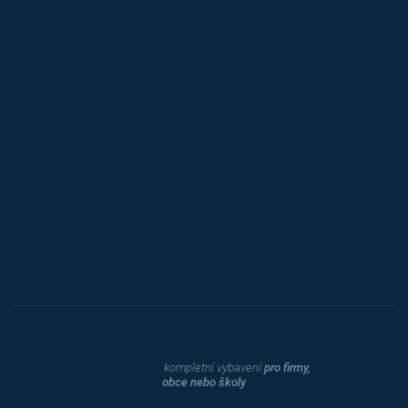
Jansen D.
Mars
Triton
Toyota
Procity
Dahle
kompletní vybavení
pro firmy,
obce nebo školy