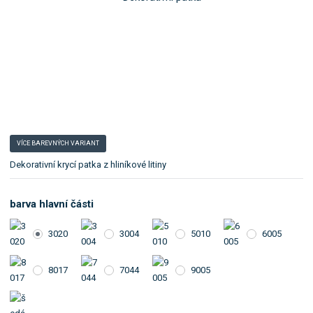
o
l
k
e
:
a
2
t
0
e
6
g
1
o
0
r
8
i
VÍCE BAREVNÝCH VARIANT
i
.
Dekorativní krycí patka z hliníkové litiny
barva hlavní části
3020
3004
5010
6005
8017
7044
9005