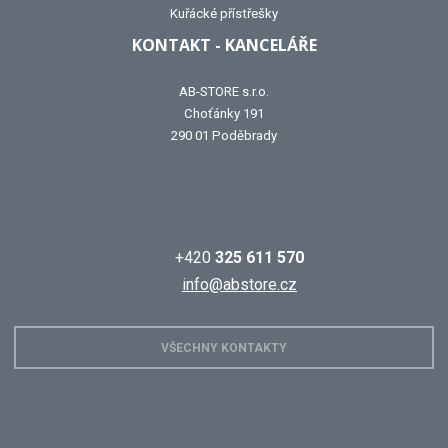
Kuřácké přístřešky
KONTAKT - KANCELÁŘE
AB-STORE s.r.o.
Choťánky 191
290 01 Poděbrady
+420
325 611 570
info@abstore.cz
VŠECHNY KONTAKTY