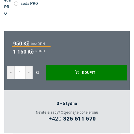
šedá PRO
950 Kč
bez DPH
1 150 Kč
s DPH
ks
KOUPIT
Poptat
Zeptejte se odborníka
3 - 5 týdnů
Nevíte si rady? Objednejte po telefonu
+420
325 611 570
Sdílet