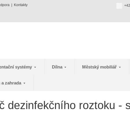
odpora
Kontakty
+42
entační systémy
Dílna
Městský mobiliář
 a zahrada
 dezinfekčního roztoku - st