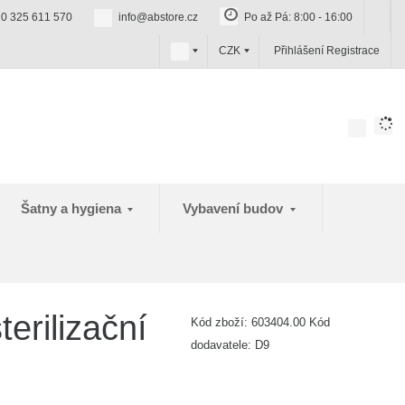
0 325 611 570
info@abstore.cz
Po až Pá: 8:00 - 16:00
c
CZK
Přihlášení
Registrace
z
Šatny a hygiena
Vybavení budov
erilizační
Kód zboží:
603404.00
Kód
dodavatele:
D9