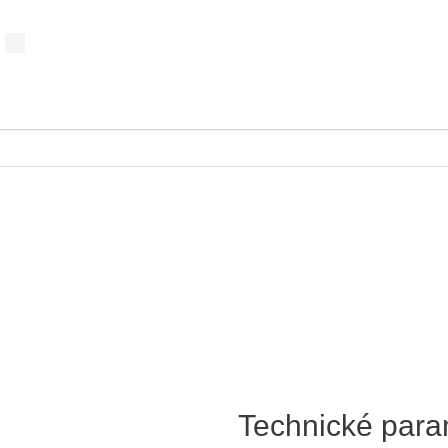
s
Technické para