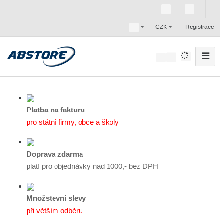
c
CZK
Registrace
z
☰
V
y
h
l
e
Platba na fakturu
d
pro státní firmy, obce a školy
a
t
Doprava zdarma
platí pro objednávky nad 1000,- bez DPH
Množstevní slevy
při větším odběru