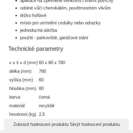
aplikace na zpevnené venkovní i vnitřní povrchy
odolné vůči chemikáliím, povětrnostním vlivům
těžko hořlavé
místo pro umístění cedulky nebo odrazky
jednoduchá údržba
použití - parkoviště, garážové stání
Technické parametry
v x š x d (mm)
60 x 80 x 780
délka (mm)
780
výška (mm)
60
hloubka (mm)
80
barva
černá
materiál
recyklát
hmotnost (kg)
2,5
Zobrazit hodnocení produktu
Skrýt hodnocení produktu